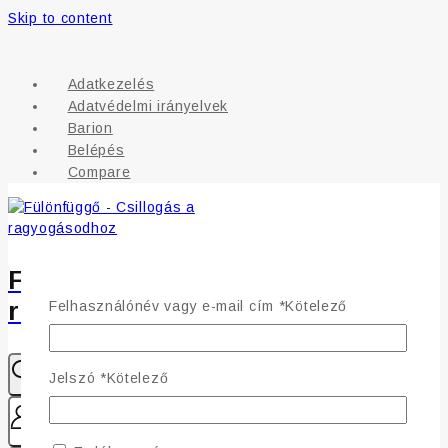
Skip to content
Adatkezelés
Adatvédelmi irányelvek
Barion
Belépés
Compare
Fülönfüggő - Csillogás a
ragyogásodhoz
Felhasználónév vagy e-mail cím
*
Kötelező
Jelszó
*
Kötelező