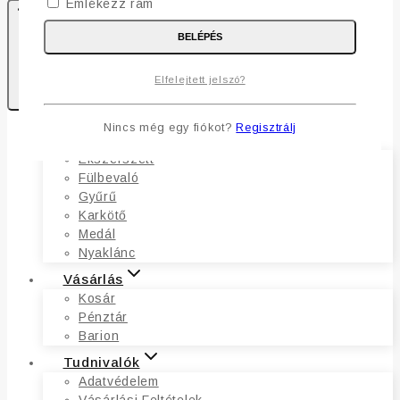
Emlékezz rám
BELÉPÉS
0
Elfelejtett jelszó?
Kosaram
Nincs még egy fiókot?
Regisztrálj
Ékszerek
Ékszerszett
Fülbevaló
Gyűrű
Karkötő
Medál
Nyaklánc
Vásárlás
Kosár
Pénztár
Barion
Tudnivalók
Adatvédelem