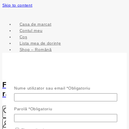
Skip to content
Casa de marcat
Contul meu
Coş
Lista mea de dorințe
Shop – Română
Fülönfüggő - Csillogás a
Nume utilizator sau email
*
Obligatoriu
ragyogásodhoz
Parolă
*
Obligatoriu