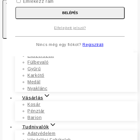
Emlékezz rám
BELÉPÉS
0
Elfelejtett jelszó?
Kosaram
Nincs még egy fiókot?
Regisztrálj
Ékszerek
Ékszerszett
Fülbevaló
Gyűrű
Karkötő
Medál
Nyaklánc
Vásárlás
Kosár
Pénztár
Barion
Tudnivalók
Adatvédelem