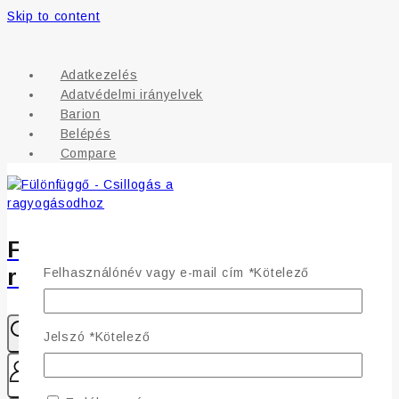
Skip to content
Adatkezelés
Adatvédelmi irányelvek
Barion
Belépés
Compare
Fülönfüggő - Csillogás a
ragyogásodhoz
Felhasználónév vagy e-mail cím
*
Kötelező
Jelszó
*
Kötelező