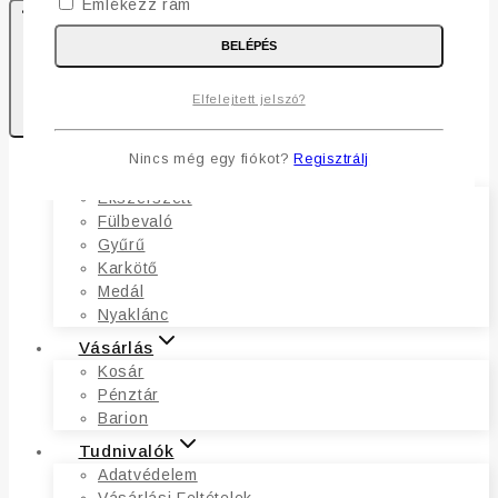
Emlékezz rám
BELÉPÉS
0
Elfelejtett jelszó?
Kosaram
Nincs még egy fiókot?
Regisztrálj
Ékszerek
Ékszerszett
Fülbevaló
Gyűrű
Karkötő
Medál
Nyaklánc
Vásárlás
Kosár
Pénztár
Barion
Tudnivalók
Adatvédelem