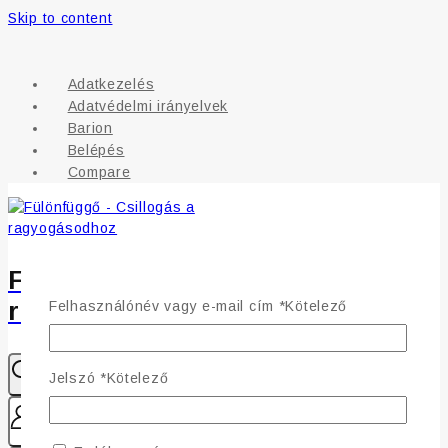
Skip to content
Adatkezelés
Adatvédelmi irányelvek
Barion
Belépés
Compare
Fülönfüggő - Csillogás a
ragyogásodhoz
Felhasználónév vagy e-mail cím
*
Kötelező
Jelszó
*
Kötelező