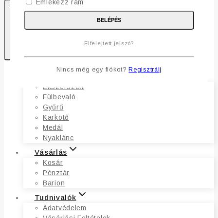
Emlékezz rám
BELÉPÉS
1
Elfelejtett jelszó?
Kosaram
Nincs még egy fiókot?
Regisztrálj
Ékszerek
Ékszerszett
Fülbevaló
Gyűrű
Karkötő
Medál
Nyaklánc
Vásárlás
Kosár
Pénztár
Barion
Tudnivalók
Adatvédelem