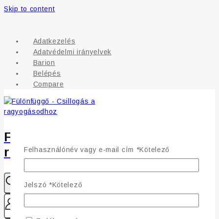
Skip to content
Adatkezelés
Adatvédelmi irányelvek
Barion
Belépés
Compare
Fülönfüggő - Csillogás a
ragyogásodhoz
Felhasználónév vagy e-mail cím
*
Kötelező
Jelszó
*
Kötelező