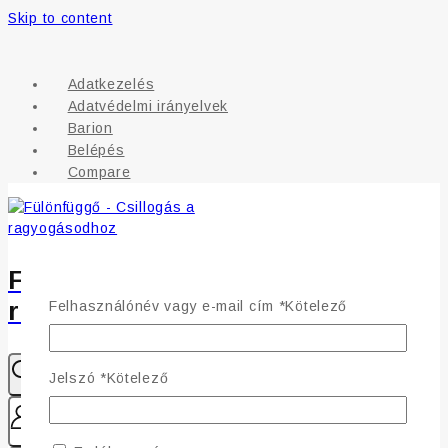
Skip to content
Adatkezelés
Adatvédelmi irányelvek
Barion
Belépés
Compare
Fülönfüggő - Csillogás a
ragyogásodhoz
Felhasználónév vagy e-mail cím
*
Kötelező
Jelszó
*
Kötelező