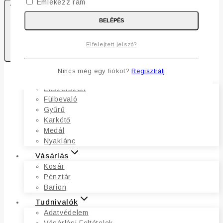
Emlékezz rám
BELÉPÉS
0
Elfelejtett jelszó?
Kosaram
Nincs még egy fiókot?
Regisztrálj
Ékszerek
Ékszerszett
Fülbevaló
Gyűrű
Karkötő
Medál
Nyaklánc
Vásárlás
Kosár
Pénztár
Barion
Tudnivalók
Adatvédelem