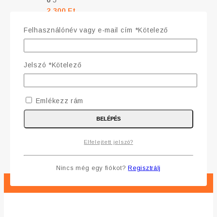
0
5
2 300
Ft
KOSÁRBA TESZEM
Felhasználónév vagy e-mail cím
*
Kötelező
Jelszó
*
Kötelező
GYORSNÉZET
KOSÁRBA TESZEM
Virágos fülbevaló bordó-lila
Emlékezz rám
0
5
2 870
Ft
BELÉPÉS
KOSÁRBA TESZEM
Elfelejtett jelszó?
Nincs még egy fiókot?
Regisztrálj