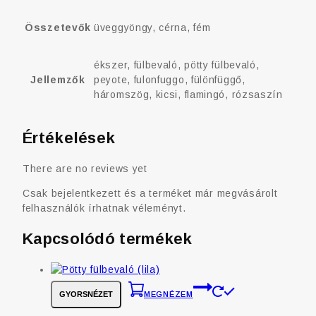
Összetevők
üveggyöngy, cérna, fém
ékszer, fülbevaló, pötty fülbevaló,
Jellemzők
peyote, fulonfuggo, fülönfüggő,
háromszög, kicsi, flamingó, rózsaszín
Értékelések
There are no reviews yet
Csak bejelentkezett és a terméket már megvásárolt
felhasználók írhatnak véleményt.
Kapcsolódó termékek
GYORSNÉZET
MEGNÉZEM