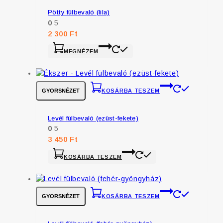
Pötty fülbevaló (lila)
0
5
2 300
Ft
MEGNÉZEM
GYORSNÉZET
KOSÁRBA TESZEM
Levél fülbevaló (ezüst-fekete)
0
5
3 450
Ft
KOSÁRBA TESZEM
GYORSNÉZET
KOSÁRBA TESZEM