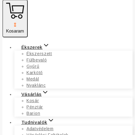
0
Kosaram
Ékszerek
Ékszerszett
Fülbevaló
Gyűrű
Karkötő
Medál
Nyaklánc
Vásárlás
Kosár
Pénztár
Barion
Tudnivalók
Adatvédelem