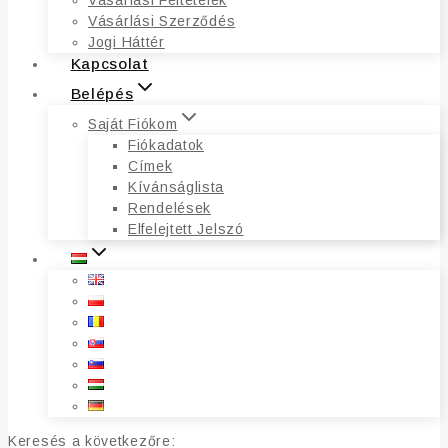
Vásárlási Feltételek
Vásárlási Szerződés
Jogi Háttér
Kapcsolat
Belépés
Saját Fiókom
Fiókadatok
Címek
Kívánságlista
Rendelések
Elfelejtett Jelszó
Keresés a következőre: