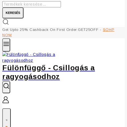
KERESÉS
Get Upto 25% Cashback On First Order:GET25OFF -
SOHP
NOW
Fülönfüggő - Csillogás a
ragyogásodhoz