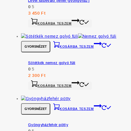
Levél fülbevaló (fehér-gyöngyház)
0
5
3 450
Ft
KOSÁRBA TESZEM
GYORSNÉZET
KOSÁRBA TESZEM
Sötétkék nemez golyó füli
0
5
2 300
Ft
KOSÁRBA TESZEM
GYORSNÉZET
KOSÁRBA TESZEM
Gyöngyházfehér pötty