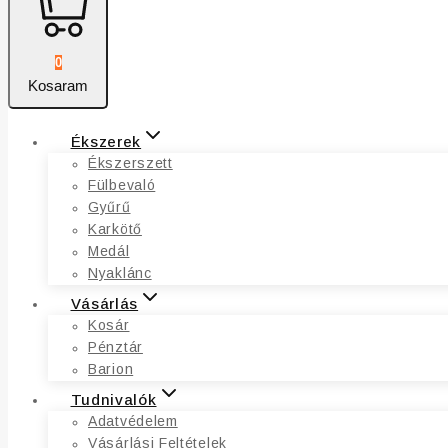
0
Kosaram
Ékszerek
Ékszerszett
Fülbevaló
Gyűrű
Karkötő
Medál
Nyaklánc
Vásárlás
Kosár
Pénztár
Barion
Tudnivalók
Adatvédelem
Vásárlási Feltételek