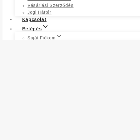
Vásárlási Szerződés
Jogi Háttér
Kapcsolat
Belépés
Saját Fiókom
Fiókadatok
Címek
Kívánságlista
Rendelések
Elfelejtett Jelszó