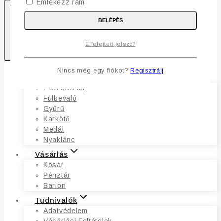
Emlékezz rám
BELÉPÉS
0
Elfelejtett jelszó?
Kosaram
Nincs még egy fiókot?
Regisztrálj
Ékszerek
Ékszerszett
Fülbevaló
Gyűrű
Karkötő
Medál
Nyaklánc
Vásárlás
Kosár
Pénztár
Barion
Tudnivalók
Adatvédelem