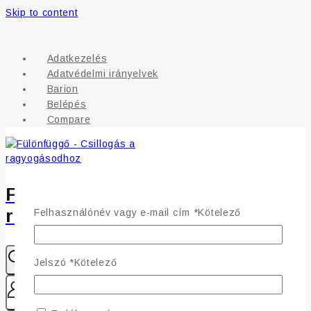
Skip to content
Adatkezelés
Adatvédelmi irányelvek
Barion
Belépés
Compare
Fülönfüggő - Csillogás a
ragyogásodhoz
Felhasználónév vagy e-mail cím
*
Kötelező
Jelszó
*
Kötelező