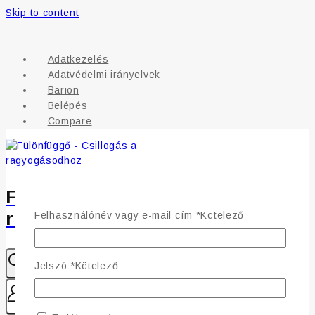
Skip to content
Adatkezelés
Adatvédelmi irányelvek
Barion
Belépés
Compare
Fülönfüggő - Csillogás a
ragyogásodhoz
Felhasználónév vagy e-mail cím
*
Kötelező
Jelszó
*
Kötelező