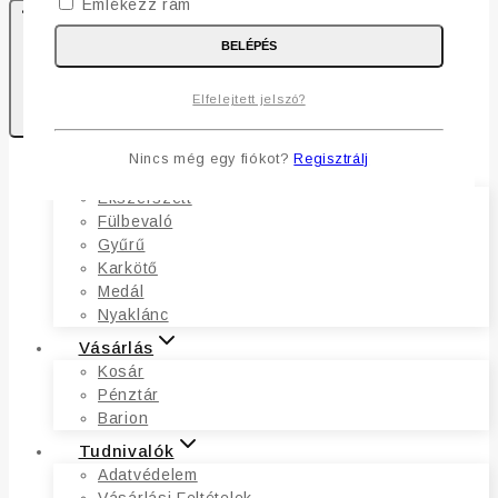
Emlékezz rám
BELÉPÉS
1
Elfelejtett jelszó?
Kosaram
Nincs még egy fiókot?
Regisztrálj
Ékszerek
Ékszerszett
Fülbevaló
Gyűrű
Karkötő
Medál
Nyaklánc
Vásárlás
Kosár
Pénztár
Barion
Tudnivalók
Adatvédelem