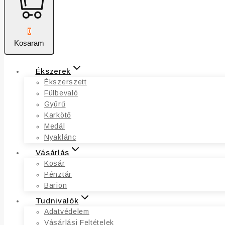
0
Kosaram
Ékszerek
Ékszerszett
Fülbevaló
Gyűrű
Karkötő
Medál
Nyaklánc
Vásárlás
Kosár
Pénztár
Barion
Tudnivalók
Adatvédelem
Vásárlási Feltételek