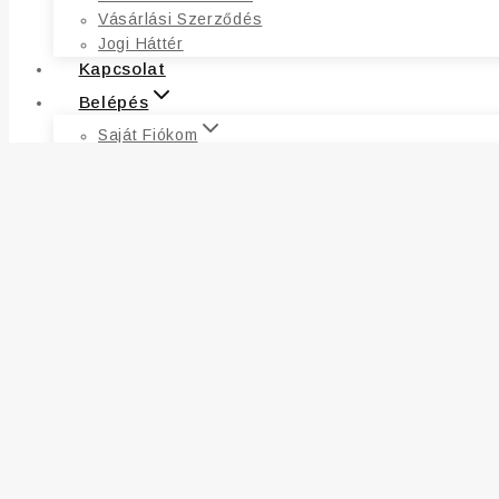
Vásárlási Szerződés
Jogi Háttér
Kapcsolat
Belépés
Saját Fiókom
Fiókadatok
Címek
Kívánságlista
Rendelések
Elfelejtett Jelszó