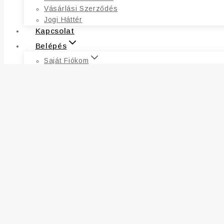
Vásárlási Szerződés
Jogi Háttér
Kapcsolat
Belépés
Saját Fiókom
Fiókadatok
Címek
Kívánságlista
Rendelések
Elfelejtett Jelszó