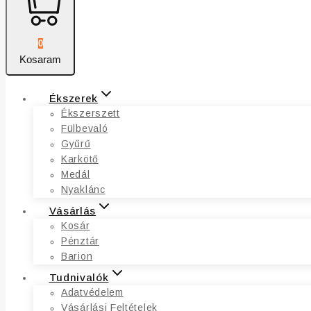
0
Kosaram
Ékszerek
Ékszerszett
Fülbevaló
Gyűrű
Karkötő
Medál
Nyaklánc
Vásárlás
Kosár
Pénztár
Barion
Tudnivalók
Adatvédelem
Vásárlási Feltételek