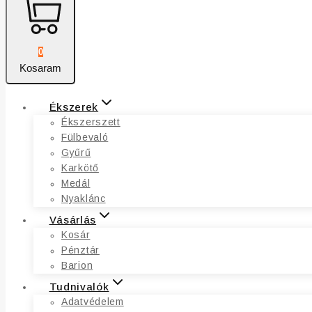
0
Kosaram
Ékszerek
Ékszerszett
Fülbevaló
Gyűrű
Karkötő
Medál
Nyaklánc
Vásárlás
Kosár
Pénztár
Barion
Tudnivalók
Adatvédelem