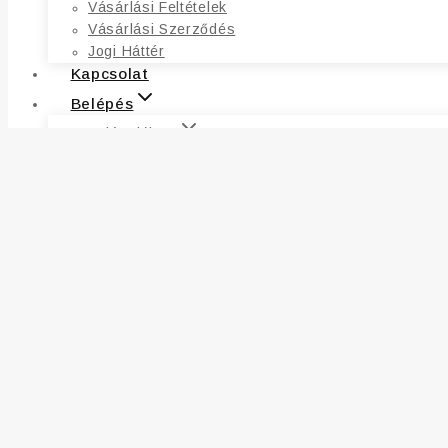
Vásárlási Feltételek
Vásárlási Szerződés
Jogi Háttér
Kapcsolat
Belépés
Saját Fiókom
Fiókadatok
Címek
Kívánságlista
Rendelések
Elfelejtett Jelszó