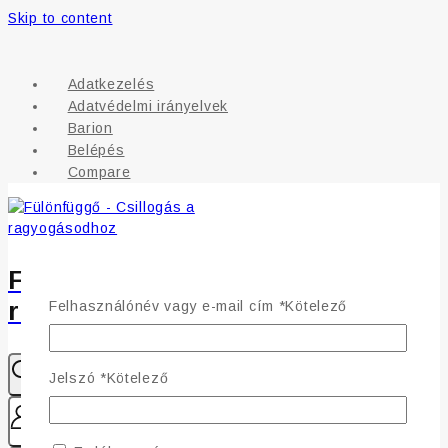
Skip to content
Adatkezelés
Adatvédelmi irányelvek
Barion
Belépés
Compare
Fülönfüggő - Csillogás a
ragyogásodhoz
Felhasználónév vagy e-mail cím
*
Kötelező
Jelszó
*
Kötelező