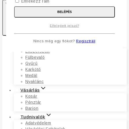
Emlékezz rám
BELÉPÉS
0
Elfelejtett jelszó?
Kosaram
Nincs még egy fiókot?
Regisztrálj
Ékszerek
Ékszerszett
Fülbevaló
Gyűrű
Karkötő
Medál
Nyaklánc
Vásárlás
Kosár
Pénztár
Barion
Tudnivalók
Adatvédelem