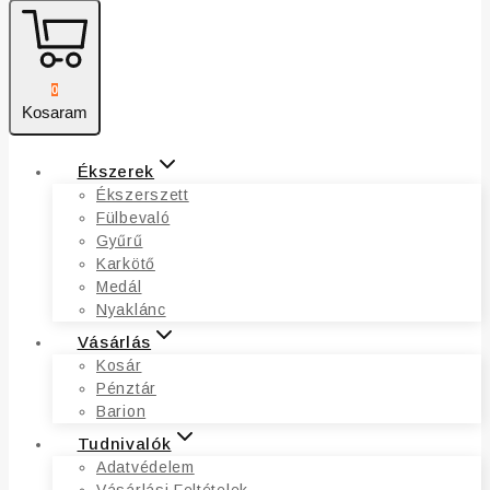
0
Kosaram
Ékszerek
Ékszerszett
Fülbevaló
Gyűrű
Karkötő
Medál
Nyaklánc
Vásárlás
Kosár
Pénztár
Barion
Tudnivalók
Adatvédelem