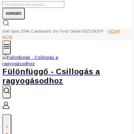
KERESÉS
Get Upto 25% Cashback On First Order:GET25OFF -
SOHP
NOW
Fülönfüggő - Csillogás a
ragyogásodhoz