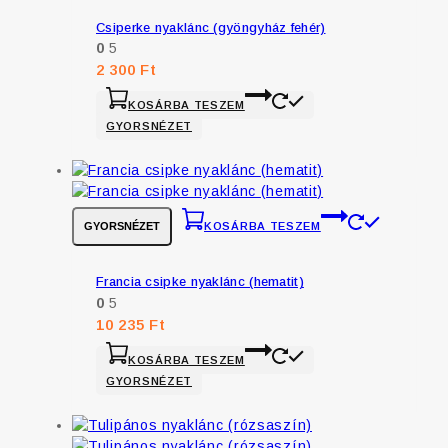
Csiperke nyaklánc (gyöngyház fehér)
0
5
2 300
Ft
KOSÁRBA TESZEM
GYORSNÉZET
GYORSNÉZET
KOSÁRBA TESZEM
Francia csipke nyaklánc (hematit)
0
5
10 235
Ft
KOSÁRBA TESZEM
GYORSNÉZET