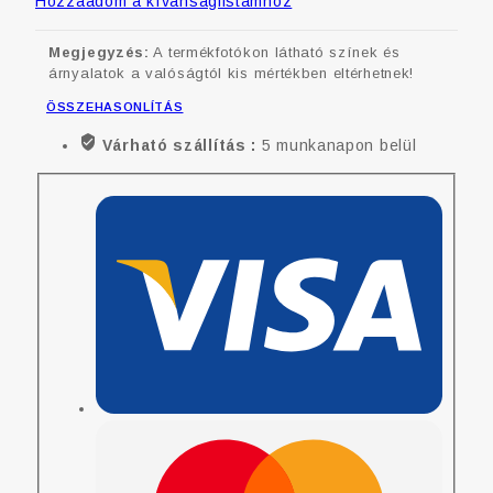
Hozzáadom a kívánságlistámhoz
Megjegyzés:
A termékfotókon látható színek és
árnyalatok a valóságtól kis mértékben eltérhetnek!
ÖSSZEHASONLÍTÁS
Várható szállítás :
5 munkanapon belül