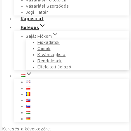
Vásárlási Feltételek
Vásárlási Szerződés
Jogi Háttér
Kapcsolat
Belépés
Saját Fiókom
Fiókadatok
Címek
Kívánságlista
Rendelések
Elfelejtett Jelszó
Keresés a következőre: