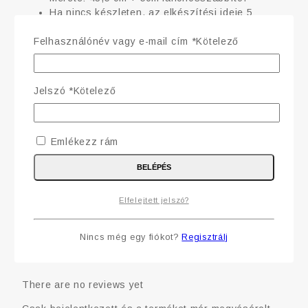
Ha nincs készleten, az elkészítési ideje 5
munkanap.
Felhasználónév vagy e-mail cím
*
Kötelező
Tekintse meg
egyéb színösszeállításokban
is!
Kövesse
Facebook oldalunkat
!
Jelszó
*
Kötelező
ékszer, nyaklánc, gyöngyös nyaklánc,
Jellemzők
gyöngy, cikkcakk, fehér, fulonfuggo,
fülönfüggő
Emlékezz rám
BELÉPÉS
Szín
fehér
Elfelejtett jelszó?
Összetevők
cseh üveggyöngy
Nincs még egy fiókot?
Regisztrálj
Értékelések
There are no reviews yet