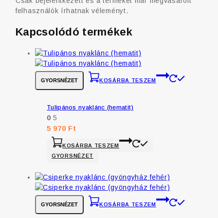
Csak bejelentkezett és a terméket már megvásárolt
felhasználók írhatnak véleményt.
Kapcsolódó termékek
GYORSNÉZET
KOSÁRBA TESZEM
Tulipános nyaklánc (hematit)
0
5
5 970
Ft
KOSÁRBA TESZEM
GYORSNÉZET
GYORSNÉZET
KOSÁRBA TESZEM