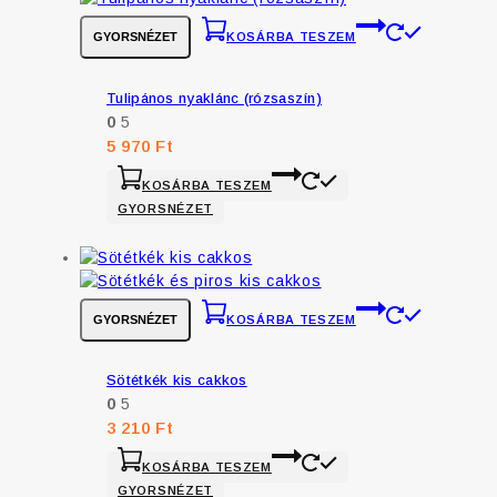
GYORSNÉZET
KOSÁRBA TESZEM
Tulipános nyaklánc (rózsaszín)
0
5
5 970
Ft
KOSÁRBA TESZEM
GYORSNÉZET
GYORSNÉZET
KOSÁRBA TESZEM
Sötétkék kis cakkos
0
5
3 210
Ft
KOSÁRBA TESZEM
GYORSNÉZET