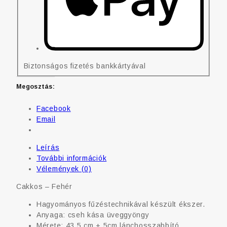
Biztonságos fizetés bankkártyával
Megosztás:
Facebook
Email
Leírás
További információk
Vélemények (0)
Cakkos – Fehér
Hagyományos fűzéstechnikával készült ékszer.
Anyaga: cseh kása üveggyöngy
Mérete: 43,5 cm + 5cm lánchosszabbító.