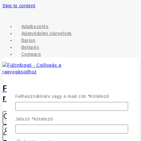
Skip to content
Adatkezelés
Adatvédelmi irányelvek
Barion
Belépés
Compare
Fülönfüggő - Csillogás a
ragyogásodhoz
Felhasználónév vagy e-mail cím
*
Kötelező
Jelszó
*
Kötelező