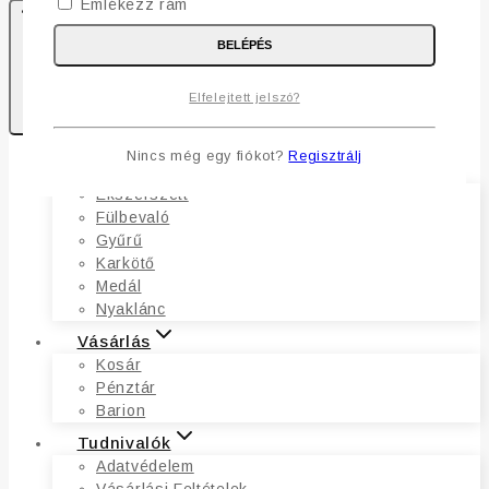
Emlékezz rám
BELÉPÉS
0
Elfelejtett jelszó?
Kosaram
Nincs még egy fiókot?
Regisztrálj
Ékszerek
Ékszerszett
Fülbevaló
Gyűrű
Karkötő
Medál
Nyaklánc
Vásárlás
Kosár
Pénztár
Barion
Tudnivalók
Adatvédelem