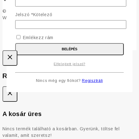
© 2019 - 2026 Fülönfüggő - Csillogás a ragyogásodhoz -
Jelszó
*
Kötelező
WordPress Theme by
Avanam
Emlékezz rám
BELÉPÉS
Elfelejtett jelszó?
Review Cart
Nincs még egy fiókot?
Regisztrálj
A kosár üres
Nincs termék található a kosárban. Gyerünk, töltse fel
valamit, amit szeretsz!