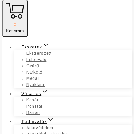
0
Kosaram
Ékszerek
Ékszerszett
Fülbevaló
Gyűrű
Karkötő
Medál
Nyaklánc
Vásárlás
Kosár
Pénztár
Barion
Tudnivalók
Adatvédelem