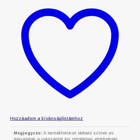
Hozzáadom a kívánságlistámhoz
Megjegyzés:
A termékfotókon látható színek és
árnyalatok a valóságtól kis mértékben eltérhetnek!