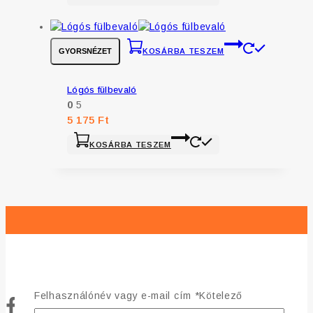
GYORSNÉZET
KOSÁRBA TESZEM
Lógós fülbevaló
0
5
5 175
Ft
KOSÁRBA TESZEM
Felhasználónév vagy e-mail cím
*
Kötelező