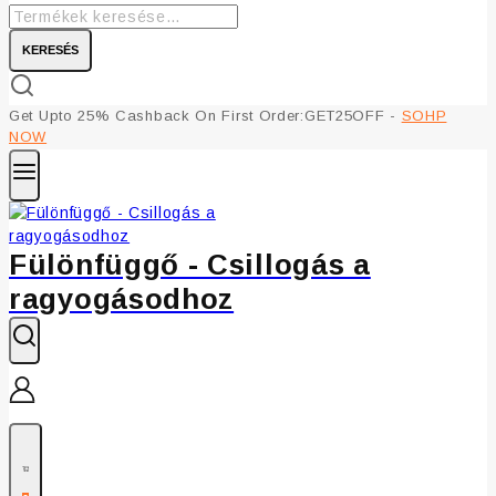
KERESÉS
Get Upto 25% Cashback On First Order:GET25OFF -
SOHP
NOW
Fülönfüggő - Csillogás a
ragyogásodhoz