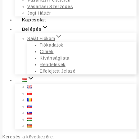
Vásárlási Feltételek
Vásárlási Szerződés
Jogi Háttér
Kapcsolat
Belépés
Saját Fiókom
Fiókadatok
Címek
Kívánságlista
Rendelések
Elfelejtett Jelszó
Keresés a következőre: