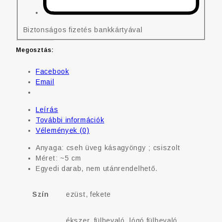
Biztonságos fizetés bankkártyával
Megosztás:
Facebook
Email
Leírás
További információk
Vélemények (0)
Anyaga: cseh üveg kásagyöngy ; csiszolt
Méret: ~5 cm
Egyedi darab, nem utánrendelhető.
Szín
ezüst, fekete
ékszer, fülbevaló, lógó fülbevaló,