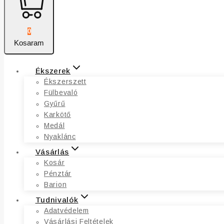
0
Kosaram
Ékszerek
Ékszerszett
Fülbevaló
Gyűrű
Karkötő
Medál
Nyaklánc
Vásárlás
Kosár
Pénztár
Barion
Tudnivalók
Adatvédelem
Vásárlási Feltételek