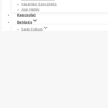
Vásárlási Szerződés
Jogi Háttér
Kapcsolat
Belépés
Saját Fiókom
Fiókadatok
Címek
Kívánságlista
Rendelések
Elfelejtett Jelszó