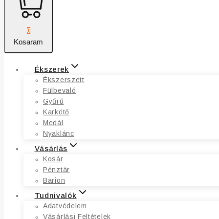
0
Kosaram
Ékszerek
Ékszerszett
Fülbevaló
Gyűrű
Karkötő
Medál
Nyaklánc
Vásárlás
Kosár
Pénztár
Barion
Tudnivalók
Adatvédelem
Vásárlási Feltételek