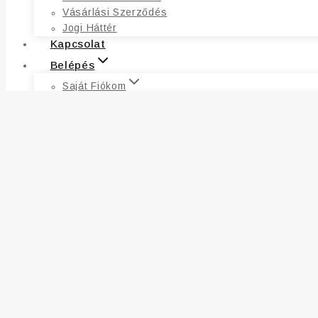
Vásárlási Szerződés
Jogi Háttér
Kapcsolat
Belépés
Saját Fiókom
Fiókadatok
Címek
Kívánságlista
Rendelések
Elfelejtett Jelszó