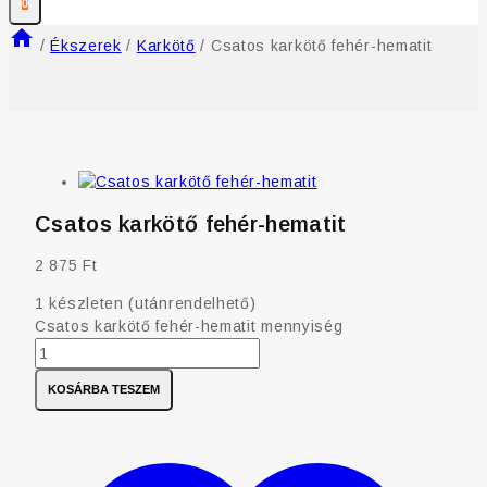
0
/
Ékszerek
/
Karkötő
/
Csatos karkötő fehér-hematit
Csatos karkötő fehér-hematit
2 875
Ft
1 készleten (utánrendelhető)
Csatos karkötő fehér-hematit mennyiség
KOSÁRBA TESZEM