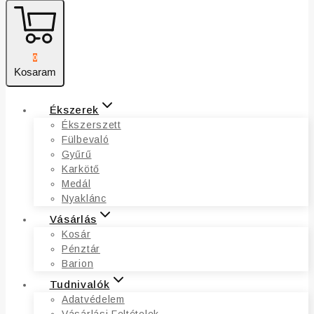
0
Kosaram
Ékszerek
Ékszerszett
Fülbevaló
Gyűrű
Karkötő
Medál
Nyaklánc
Vásárlás
Kosár
Pénztár
Barion
Tudnivalók
Adatvédelem