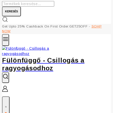
KERESÉS
Get Upto 25% Cashback On First Order:GET25OFF -
SOHP
NOW
Fülönfüggő - Csillogás a
ragyogásodhoz