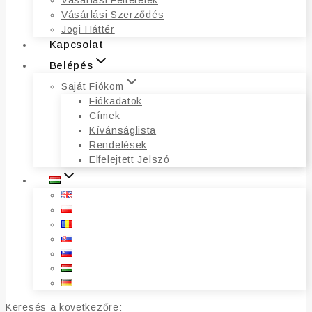
Vásárlási Feltételek
Vásárlási Szerződés
Jogi Háttér
Kapcsolat
Belépés
Saját Fiókom
Fiókadatok
Címek
Kívánságlista
Rendelések
Elfelejtett Jelszó
Keresés a következőre: