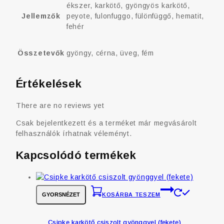
ékszer, karkötő, gyöngyös karkötő,
Jellemzők
peyote, fulonfuggo, fülönfüggő, hematit,
fehér
Összetevők
gyöngy, cérna, üveg, fém
Értékelések
There are no reviews yet
Csak bejelentkezett és a terméket már megvásárolt
felhasználók írhatnak véleményt.
Kapcsolódó termékek
GYORSNÉZET
KOSÁRBA TESZEM
Csipke karkötő csiszolt gyönggyel (fekete)