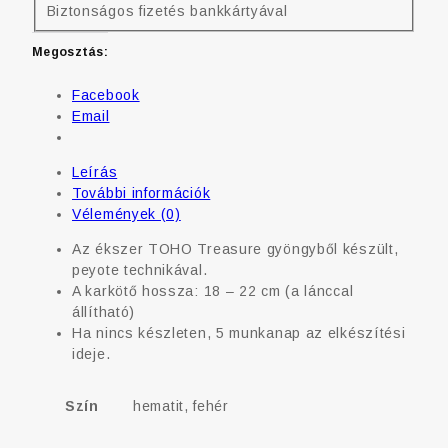
Biztonságos fizetés bankkártyával
Megosztás:
Facebook
Email
Leírás
További információk
Vélemények (0)
Az ékszer TOHO Treasure gyöngyből készült,
peyote technikával.
A karkötő hossza: 18 – 22 cm (a lánccal
állítható)
Ha nincs készleten, 5 munkanap az elkészítési
ideje.
Szín
hematit, fehér