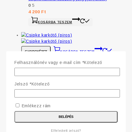
0
5
4 200
Ft
KOSÁRBA TESZEM
GYORSNÉZET
KOSÁRBA TESZEM
Felhasználónév vagy e-mail cím
*
Kötelező
Csipke karkötő (piros)
0
5
4 200
Ft
Jelszó
*
Kötelező
KOSÁRBA TESZEM
Emlékezz rám
BELÉPÉS
GYORSNÉZET
KOSÁRBA TESZEM
Elfelejtett jelszó?