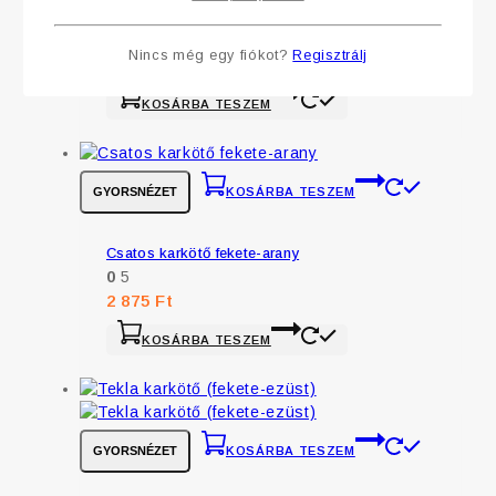
Csipke karkötő (fehér)
0
5
Nincs még egy fiókot?
Regisztrálj
4 200
Ft
KOSÁRBA TESZEM
GYORSNÉZET
KOSÁRBA TESZEM
Csatos karkötő fekete-arany
0
5
2 875
Ft
KOSÁRBA TESZEM
GYORSNÉZET
KOSÁRBA TESZEM