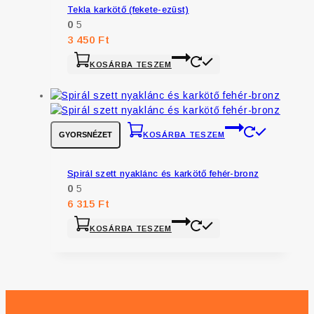
Tekla karkötő (fekete-ezüst)
0
5
3 450
Ft
KOSÁRBA TESZEM
GYORSNÉZET
KOSÁRBA TESZEM
Spirál szett nyaklánc és karkötő fehér-bronz
0
5
6 315
Ft
KOSÁRBA TESZEM