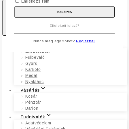
Emlékezz rám
BELÉPÉS
0
Elfelejtett jelszó?
Kosaram
Nincs még egy fiókot?
Regisztrálj
Ékszerek
Ékszerszett
Fülbevaló
Gyűrű
Karkötő
Medál
Nyaklánc
Vásárlás
Kosár
Pénztár
Barion
Tudnivalók
Adatvédelem