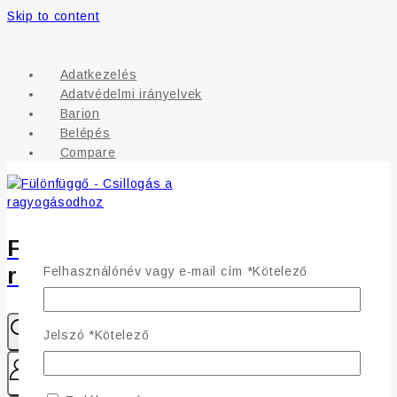
Skip to content
Adatkezelés
Adatvédelmi irányelvek
Barion
Belépés
Compare
Fülönfüggő - Csillogás a
ragyogásodhoz
Felhasználónév vagy e-mail cím
*
Kötelező
Jelszó
*
Kötelező