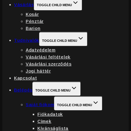
Vásárlás
TOGGLE CHILD MENU
Kosár
Pénztár
Barion
Tudnivalók
TOGGLE CHILD MENU
Adatvédelem
Vásárlási feltételek
Vásárlási szerződés
Jogi háttér
Kapcsolat
Belépés
TOGGLE CHILD MENU
Saját fiókom
TOGGLE CHILD MENU
Fiókadatok
Címek
Kívánságlista