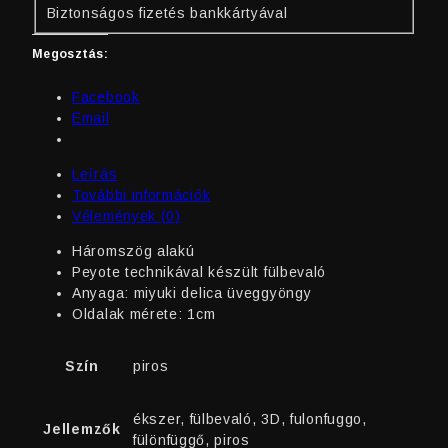
Biztonságos fizetés bankkártyával
Megosztás:
Facebook
Email
Leírás
További információk
Vélemények (0)
Háromszög alakú
Peyote technikával készült fülbevaló
Anyaga: miyuki delica üveggyöngy
Oldalak mérete: 1cm
Szín
piros
ékszer, fülbevaló, 3D, fulonfuggo,
Jellemzők
fülönfüggő, piros