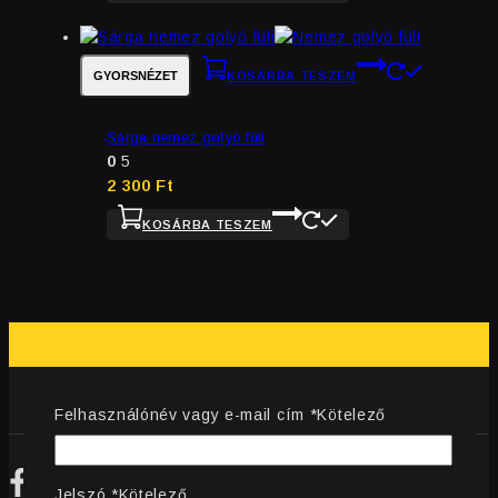
GYORSNÉZET
KOSÁRBA TESZEM
Sárga nemez golyó füli
0
5
2 300
Ft
KOSÁRBA TESZEM
Felhasználónév vagy e-mail cím
*
Kötelező
Jelszó
*
Kötelező