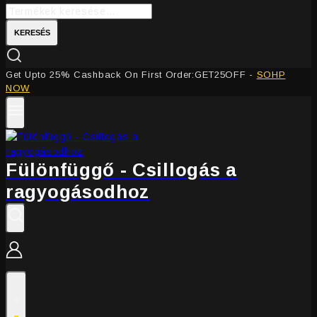
KERESÉS
Get Upto 25% Cashback On First Order:GET25OFF -
SOHP
NOW
Fülönfüggő - Csillogás a
ragyogásodhoz