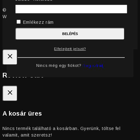
© 2019 - 2026 Fülönfüggő - Csillogás a ragyogásodhoz -
WordPress Theme by
Avanam
Emlékezz rám
BELÉPÉS
Elfelejtett jelszó?
Nincs még egy fiókot?
Regisztrálj
Review Cart
A kosár üres
Nincs termék található a kosárban. Gyerünk, töltse fel
valamit, amit szeretsz!