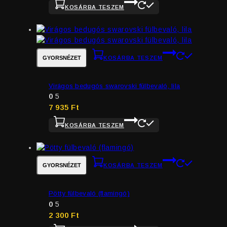
KOSÁRBA TESZEM
GYORSNÉZET
KOSÁRBA TESZEM
Virágos bedugós swarovski fülbevaló, lila
0
5
7 935
Ft
KOSÁRBA TESZEM
GYORSNÉZET
KOSÁRBA TESZEM
Pötty fülbevaló (flamingó)
0
5
2 300
Ft