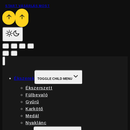
START VÁSÁRLÁS MOST
Ékszerek
TOGGLE CHILD MENU
Ékszerszett
Fülbevaló
Gyűrű
Karkötő
Medál
Nyaklánc