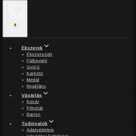
0
Kosaram
Ékszerek
Ékszerszett
Fülbevaló
Gyűrű
Karkötő
Medál
Nyaklánc
Vásárlás
Kosár
Pénztár
Barion
Tudnivalók
Adatvédelem