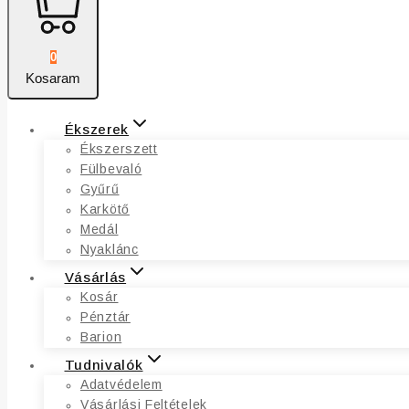
0
Kosaram
Ékszerek
Ékszerszett
Fülbevaló
Gyűrű
Karkötő
Medál
Nyaklánc
Vásárlás
Kosár
Pénztár
Barion
Tudnivalók
Adatvédelem
Vásárlási Feltételek