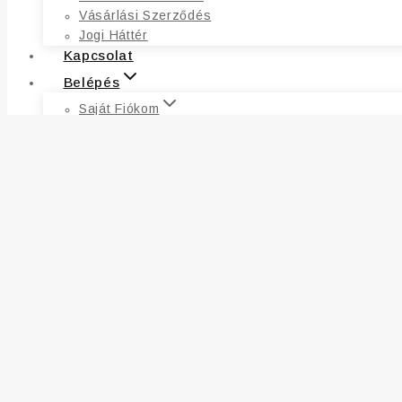
Vásárlási Szerződés
Jogi Háttér
Kapcsolat
Belépés
Saját Fiókom
Fiókadatok
Címek
Kívánságlista
Rendelések
Elfelejtett Jelszó