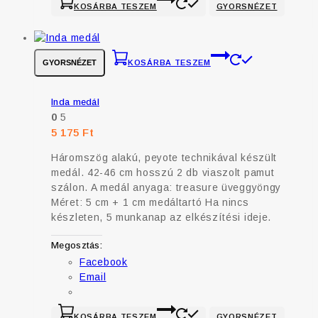
KOSÁRBA TESZEM
GYORSNÉZET
GYORSNÉZET
KOSÁRBA TESZEM
Inda medál
0
5
5 175
Ft
Háromszög alakú, peyote technikával készült
medál. 42-46 cm hosszú 2 db viaszolt pamut
szálon. A medál anyaga: treasure üveggyöngy
Méret: 5 cm + 1 cm medáltartó Ha nincs
készleten, 5 munkanap az elkészítési ideje.
Megosztás:
Facebook
Email
KOSÁRBA TESZEM
GYORSNÉZET