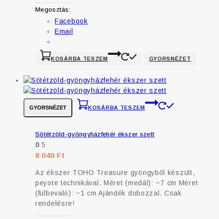
Megosztás:
Facebook
Email
KOSÁRBA TESZEM
GYORSNÉZET
GYORSNÉZET
KOSÁRBA TESZEM
Sötétzöld-gyöngyházfehér ékszer szett
0
5
8 040
Ft
Az ékszer TOHO Treasure gyöngyből készült,
peyote technikával. Méret (medál): ~7 cm Méret
(fülbevaló): ~1 cm Ajándék dobozzal. Csak
rendelésre!