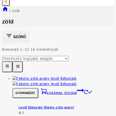
0
/
zöld
zöld
SZŰRŐ
Bemutató 1–
12
16
eredmények
GYORSNÉZET
KOSÁRBA TESZEM
Levél fülbevaló (fekete-zöld-arany)
0
5