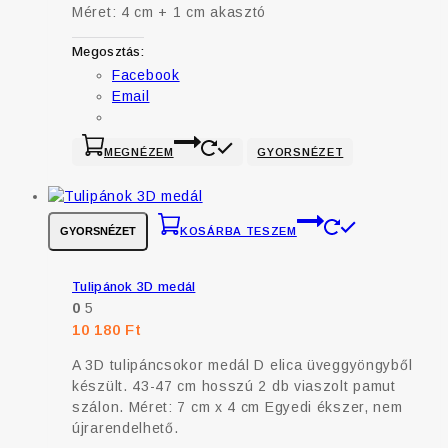
Méret: 4 cm + 1 cm akasztó
Megosztás:
Facebook
Email
MEGNÉZEM
GYORSNÉZET
GYORSNÉZET
KOSÁRBA TESZEM
Tulipánok 3D medál
0
5
10 180
Ft
A 3D tulipáncsokor medál D elica üveggyöngyből
készült. 43-47 cm hosszú 2 db viaszolt pamut
szálon. Méret: 7 cm x 4 cm Egyedi ékszer, nem
újrarendelhető.