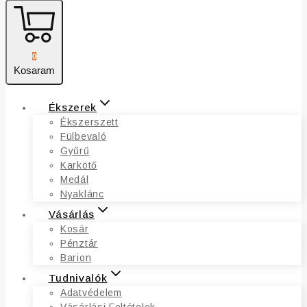
0
Kosaram
Ékszerek
Ékszerszett
Fülbevaló
Gyűrű
Karkötő
Medál
Nyaklánc
Vásárlás
Kosár
Pénztár
Barion
Tudnivalók
Adatvédelem