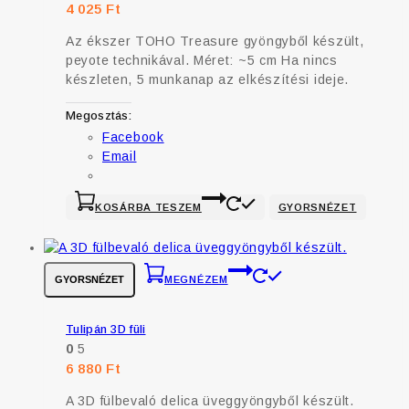
4 025
Ft
Az ékszer TOHO Treasure gyöngyből készült,
peyote technikával. Méret: ~5 cm Ha nincs
készleten, 5 munkanap az elkészítési ideje.
Megosztás:
Facebook
Email
KOSÁRBA TESZEM
GYORSNÉZET
GYORSNÉZET
MEGNÉZEM
Tulipán 3D füli
0
5
6 880
Ft
A 3D fülbevaló delica üveggyöngyből készült.