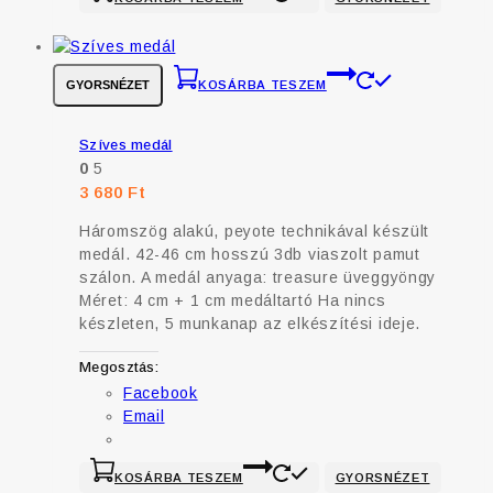
GYORSNÉZET
KOSÁRBA TESZEM
Szíves medál
0
5
3 680
Ft
Háromszög alakú, peyote technikával készült
medál. 42-46 cm hosszú 3db viaszolt pamut
szálon. A medál anyaga: treasure üveggyöngy
Méret: 4 cm + 1 cm medáltartó Ha nincs
készleten, 5 munkanap az elkészítési ideje.
Megosztás:
Facebook
Email
KOSÁRBA TESZEM
GYORSNÉZET