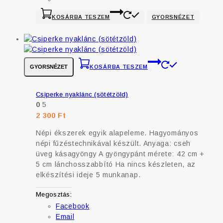
KOSÁRBA TESZEM
GYORSNÉZET
GYORSNÉZET
KOSÁRBA TESZEM
Csiperke nyaklánc (sötétzöld)
0
5
2 300
Ft
Népi ékszerek egyik alapeleme. Hagyományos
népi fűzéstechnikával készült. Anyaga: cseh
üveg kásagyöngy A gyöngypánt mérete: 42 cm +
5 cm lánchosszabbító Ha nincs készleten, az
elkészítési ideje 5 munkanap.
Megosztás:
Facebook
Email