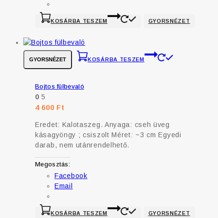
KOSÁRBA TESZEM
GYORSNÉZET
GYORSNÉZET
KOSÁRBA TESZEM
Bojtos fülbevaló
0
5
4 600
Ft
Eredet: Kalotaszeg. Anyaga: cseh üveg
kásagyöngy ; csiszolt Méret: ~3 cm Egyedi
darab, nem utánrendelhető.
Megosztás:
Facebook
Email
KOSÁRBA TESZEM
GYORSNÉZET