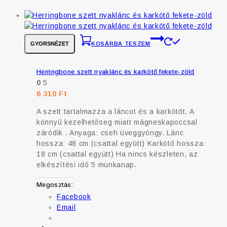
GYORSNÉZET
KOSÁRBA TESZEM
Herringbone szett nyaklánc és karkötő fekete-zöld
0
5
6 310
Ft
A szett tartalmazza a láncot és a karkötőt. A
könnyű kezelhetőseg miatt mágneskapoccsal
záródik . Anyaga: cseh üveggyöngy. Lánc
hossza: 48 cm (csattal együtt) Karkötő hossza:
18 cm (csattal együtt) Ha nincs készleten, az
elkészítési idő 5 munkanap.
Megosztás:
Facebook
Email