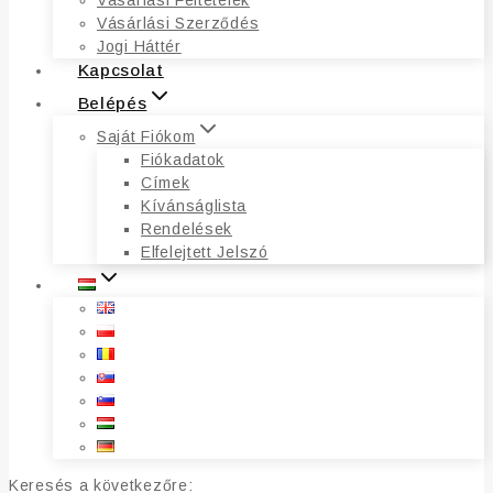
Vásárlási Feltételek
Vásárlási Szerződés
Jogi Háttér
Kapcsolat
Belépés
Saját Fiókom
Fiókadatok
Címek
Kívánságlista
Rendelések
Elfelejtett Jelszó
Keresés a következőre: