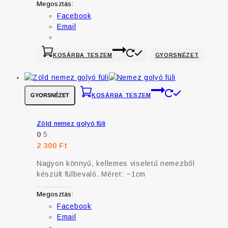
Megosztás:
Facebook
Email
KOSÁRBA TESZEM
GYORSNÉZET
GYORSNÉZET
KOSÁRBA TESZEM
Zöld nemez golyó füli
0
5
2 300
Ft
Nagyon könnyű, kellemes viseletű nemezből
készült fülbevaló. Méret: ~1cm
Megosztás:
Facebook
Email