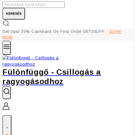
KERESÉS
Get Upto 25% Cashback On First Order:GET25OFF -
SOHP
NOW
Fülönfüggő - Csillogás a
ragyogásodhoz