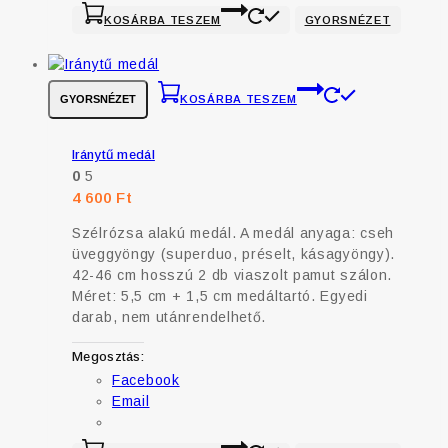
KOSÁRBA TESZEM
GYORSNÉZET
GYORSNÉZET
KOSÁRBA TESZEM
Iránytű medál
0
5
4 600
Ft
Szélrózsa alakú medál. A medál anyaga: cseh
üveggyöngy (superduo, préselt, kásagyöngy).
42-46 cm hosszú 2 db viaszolt pamut szálon.
Méret: 5,5 cm + 1,5 cm medáltartó. Egyedi
darab, nem utánrendelhető.
Megosztás:
Facebook
Email