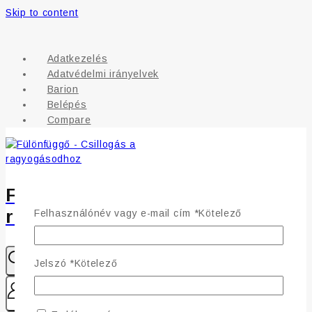
Skip to content
Adatkezelés
Adatvédelmi irányelvek
Barion
Belépés
Compare
Fülönfüggő - Csillogás a
ragyogásodhoz
Felhasználónév vagy e-mail cím
*
Kötelező
Jelszó
*
Kötelező