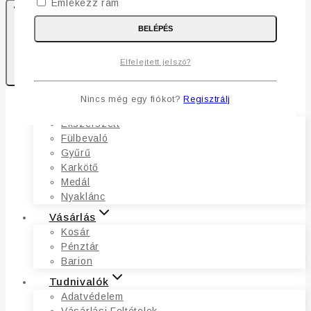
Emlékezz rám
BELÉPÉS
0
Elfelejtett jelszó?
Kosaram
Nincs még egy fiókot?
Regisztrálj
Ékszerek
Ékszerszett
Fülbevaló
Gyűrű
Karkötő
Medál
Nyaklánc
Vásárlás
Kosár
Pénztár
Barion
Tudnivalók
Adatvédelem