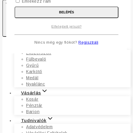
Emlékezz rám
BELÉPÉS
0
Elfelejtett jelszó?
Kosaram
Nincs még egy fiókot?
Regisztrálj
Ékszerek
Ékszerszett
Fülbevaló
Gyűrű
Karkötő
Medál
Nyaklánc
Vásárlás
Kosár
Pénztár
Barion
Tudnivalók
Adatvédelem