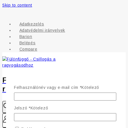
Skip to content
Adatkezelés
Adatvédelmi irányelvek
Barion
Belépés
Compare
Fülönfüggő - Csillogás a
ragyogásodhoz
Felhasználónév vagy e-mail cím
*
Kötelező
Jelszó
*
Kötelező