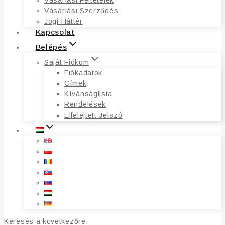
Vásárlási Feltételek
Vásárlási Szerződés
Jogi Háttér
Kapcsolat
Belépés
Saját Fiókom
Fiókadatok
Címek
Kívánságlista
Rendelések
Elfelejtett Jelszó
Keresés a következőre: