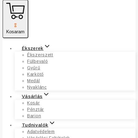
0
Kosaram
Ékszerek
Ékszerszett
Fülbevaló
Gyűrű
Karkötő
Medál
Nyaklánc
Vásárlás
Kosár
Pénztár
Barion
Tudnivalók
Adatvédelem