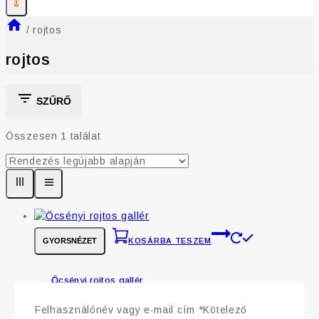
0
/
rojtos
rojtos
SZŰRŐ
Összesen 1 találat
GYORSNÉZET
KOSÁRBA TESZEM
Őcsényi rojtos gallér
0
5
Felhasználónév vagy e-mail cím
*
Kötelező
9 085
Ft