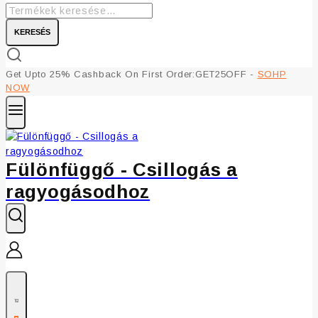
KERESÉS
Get Upto 25% Cashback On First Order:GET25OFF -
SOHP
NOW
Fülönfüggő - Csillogás a
ragyogásodhoz