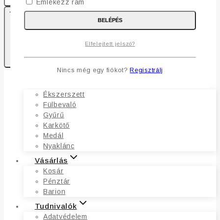
Emlékezz rám
BELÉPÉS
0
Elfelejtett jelszó?
Kosaram
Nincs még egy fiókot?
Regisztrálj
Ékszerek
Ékszerszett
Fülbevaló
Gyűrű
Karkötő
Medál
Nyaklánc
Vásárlás
Kosár
Pénztár
Barion
Tudnivalók
Adatvédelem