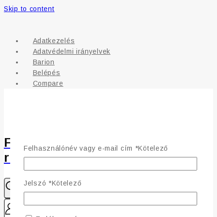
Skip to content
Adatkezelés
Adatvédelmi irányelvek
Barion
Belépés
Compare
Fülönfüggő - Csillogás a
ragyogásodhoz
Felhasználónév vagy e-mail cím
*
Kötelező
Jelszó
*
Kötelező