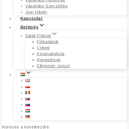
Vásárlási Feltételek
Vásárlási Szerződés
Jogi Háttér
Kapcsolat
Belépés
Saját Fiókom
Fiókadatok
Címek
Kívánságlista
Rendelések
Elfelejtett Jelszó
Keresés a következőre: