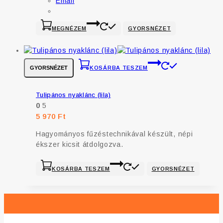
Email
MEGNÉZEM
GYORSNÉZET
GYORSNÉZET
KOSÁRBA TESZEM
Tulipános nyaklánc (lila)
0
5
5 970
Ft
Hagyományos fűzéstechnikával készült, népi
ékszer kicsit átdolgozva.
KOSÁRBA TESZEM
GYORSNÉZET