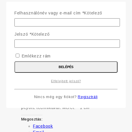
Megosztás:
Felhasználónév vagy e-mail cím
*
Kötelező
Facebook
Email
Jelszó
*
Kötelező
KOSÁRBA TESZEM
GYORSNÉZET
Emlékezz rám
GYORSNÉZET
MEGNÉZEM
BELÉPÉS
Pötty fülbevaló (lila)
Elfelejtett jelszó?
0
5
2 300
Ft
Nincs még egy fiókot?
Regisztrálj
Az ékszer TOHO Treasure gyöngyből készült,
peyote technikával. Méret: ~1 cm
Megosztás:
Facebook