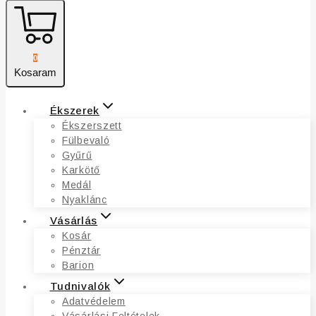
0
Kosaram
Ékszerek
Ékszerszett
Fülbevaló
Gyűrű
Karkötő
Medál
Nyaklánc
Vásárlás
Kosár
Pénztár
Barion
Tudnivalók
Adatvédelem