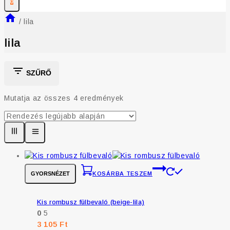
0
/
lila
lila
SZŰRŐ
Mutatja az összes
4
eredmények
GYORSNÉZET
KOSÁRBA TESZEM
Kis rombusz fülbevaló (beige-lila)
0
5
3 105
Ft