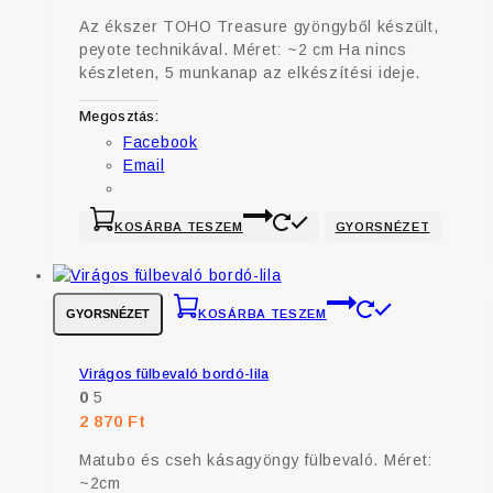
Az ékszer TOHO Treasure gyöngyből készült,
peyote technikával. Méret: ~2 cm Ha nincs
készleten, 5 munkanap az elkészítési ideje.
Megosztás:
Facebook
Email
KOSÁRBA TESZEM
GYORSNÉZET
GYORSNÉZET
KOSÁRBA TESZEM
Virágos fülbevaló bordó-lila
0
5
2 870
Ft
Matubo és cseh kásagyöngy fülbevaló. Méret:
~2cm