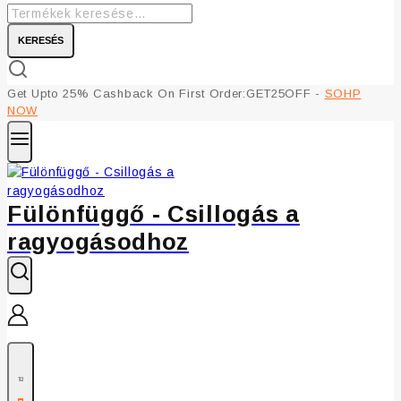
KERESÉS
Get Upto 25% Cashback On First Order:GET25OFF -
SOHP
NOW
Fülönfüggő - Csillogás a
ragyogásodhoz