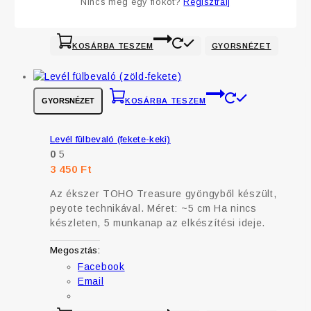
Nincs még egy fiókot?
Regisztrálj
Email
KOSÁRBA TESZEM
GYORSNÉZET
GYORSNÉZET
KOSÁRBA TESZEM
Levél fülbevaló (fekete-keki)
0
5
3 450
Ft
Az ékszer TOHO Treasure gyöngyből készült,
peyote technikával. Méret: ~5 cm Ha nincs
készleten, 5 munkanap az elkészítési ideje.
Megosztás:
Facebook
Email