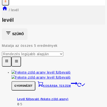
0
/
levél
levél
SZŰRŐ
Mutatja az összes
5
eredmények
GYORSNÉZET
KOSÁRBA TESZEM
Levél fülbevaló (fekete-zöld-arany)
0
5