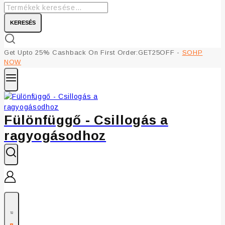
KERESÉS
Get Upto 25% Cashback On First Order:GET25OFF -
SOHP
NOW
Fülönfüggő - Csillogás a
ragyogásodhoz