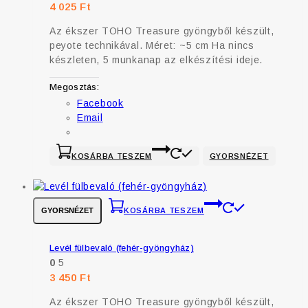
4 025
Ft
Az ékszer TOHO Treasure gyöngyből készült,
peyote technikával. Méret: ~5 cm Ha nincs
készleten, 5 munkanap az elkészítési ideje.
Megosztás:
Facebook
Email
KOSÁRBA TESZEM
GYORSNÉZET
GYORSNÉZET
KOSÁRBA TESZEM
Levél fülbevaló (fehér-gyöngyház)
0
5
3 450
Ft
Az ékszer TOHO Treasure gyöngyből készült,