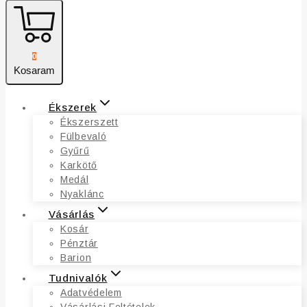
0
Kosaram
Ékszerek
Ékszerszett
Fülbevaló
Gyűrű
Karkötő
Medál
Nyaklánc
Vásárlás
Kosár
Pénztár
Barion
Tudnivalók
Adatvédelem