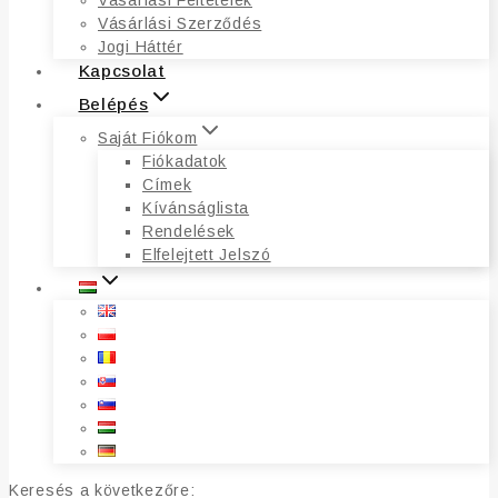
Vásárlási Feltételek
Vásárlási Szerződés
Jogi Háttér
Kapcsolat
Belépés
Saját Fiókom
Fiókadatok
Címek
Kívánságlista
Rendelések
Elfelejtett Jelszó
Keresés a következőre: