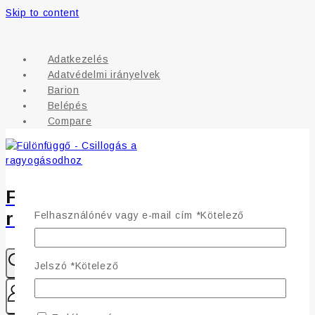
Skip to content
Adatkezelés
Adatvédelmi irányelvek
Barion
Belépés
Compare
Fülönfüggő - Csillogás a
ragyogásodhoz
Felhasználónév vagy e-mail cím
*
Kötelező
Jelszó
*
Kötelező