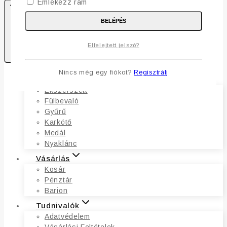
Emlékezz rám
BELÉPÉS
0
Elfelejtett jelszó?
Kosaram
Nincs még egy fiókot?
Regisztrálj
Ékszerek
Ékszerszett
Fülbevaló
Gyűrű
Karkötő
Medál
Nyaklánc
Vásárlás
Kosár
Pénztár
Barion
Tudnivalók
Adatvédelem