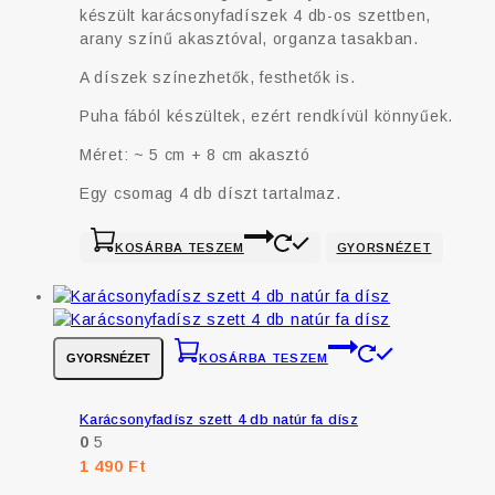
készült karácsonyfadíszek 4 db-os szettben,
arany színű akasztóval, organza tasakban.
A díszek színezhetők, festhetők is.
Puha fából készültek, ezért rendkívül könnyűek.
Méret: ~ 5 cm + 8 cm akasztó
Egy csomag 4 db díszt tartalmaz.
KOSÁRBA TESZEM
GYORSNÉZET
GYORSNÉZET
KOSÁRBA TESZEM
Karácsonyfadísz szett 4 db natúr fa dísz
0
5
1 490
Ft