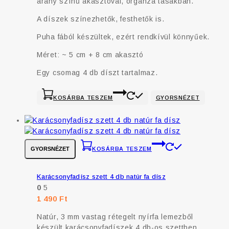
arany színű akasztóval, organza tasakban.
A díszek színezhetők, festhetők is.
Puha fából készültek, ezért rendkívül könnyűek.
Méret: ~ 5 cm + 8 cm akasztó
Egy csomag 4 db díszt tartalmaz.
KOSÁRBA TESZEM
GYORSNÉZET
GYORSNÉZET
KOSÁRBA TESZEM
Karácsonyfadísz szett 4 db natúr fa dísz
0
5
1 490
Ft
Natúr, 3 mm vastag rétegelt nyírfa lemezből
készült karácsonyfadíszek 4 db-os szettben,