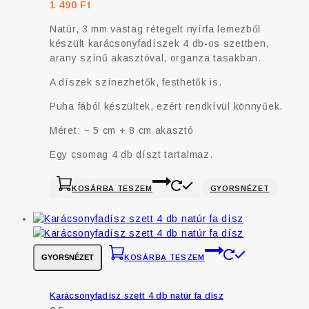
1 490
Ft
Natúr, 3 mm vastag rétegelt nyírfa lemezből
készült karácsonyfadíszek 4 db-os szettben,
arany színű akasztóval, organza tasakban.
A díszek színezhetők, festhetők is.
Puha fából készültek, ezért rendkívül könnyűek.
Méret: ~ 5 cm + 8 cm akasztó
Egy csomag 4 db díszt tartalmaz.
KOSÁRBA TESZEM
GYORSNÉZET
GYORSNÉZET
KOSÁRBA TESZEM
Karácsonyfadísz szett 4 db natúr fa dísz