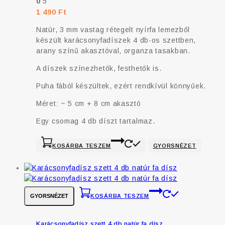
0
5
1 490
Ft
Natúr, 3 mm vastag rétegelt nyírfa lemezből
készült karácsonyfadíszek 4 db-os szettben,
arany színű akasztóval, organza tasakban.
A díszek színezhetők, festhetők is.
Puha fából készültek, ezért rendkívül könnyűek.
Méret: ~ 5 cm + 8 cm akasztó
Egy csomag 4 db díszt tartalmaz.
KOSÁRBA TESZEM
GYORSNÉZET
GYORSNÉZET
KOSÁRBA TESZEM
Karácsonyfadísz szett 4 db natúr fa dísz