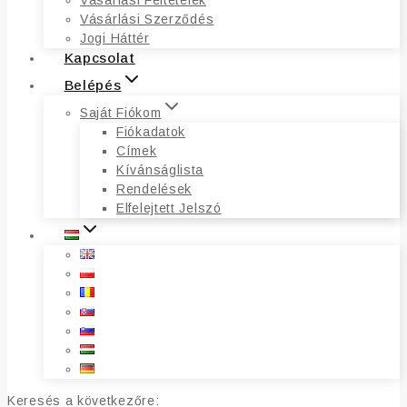
Vásárlási Feltételek
Vásárlási Szerződés
Jogi Háttér
Kapcsolat
Belépés
Saját Fiókom
Fiókadatok
Címek
Kívánságlista
Rendelések
Elfelejtett Jelszó
Keresés a következőre: