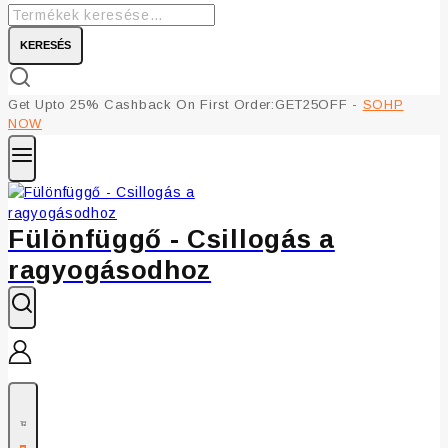
KERESÉS
Get Upto 25% Cashback On First Order:GET25OFF -
SOHP
NOW
Fülönfüggő - Csillogás a
ragyogásodhoz