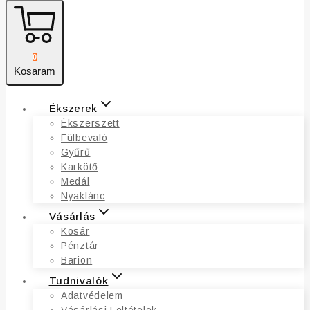
0
Kosaram
Ékszerek
Ékszerszett
Fülbevaló
Gyűrű
Karkötő
Medál
Nyaklánc
Vásárlás
Kosár
Pénztár
Barion
Tudnivalók
Adatvédelem