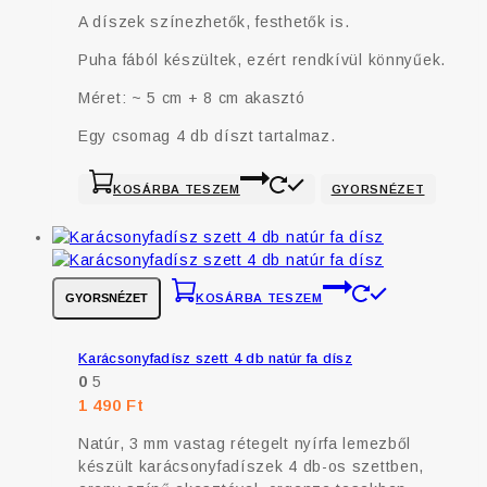
A díszek színezhetők, festhetők is.
Puha fából készültek, ezért rendkívül könnyűek.
Méret: ~ 5 cm + 8 cm akasztó
Egy csomag 4 db díszt tartalmaz.
KOSÁRBA TESZEM
GYORSNÉZET
GYORSNÉZET
KOSÁRBA TESZEM
Karácsonyfadísz szett 4 db natúr fa dísz
0
5
1 490
Ft
Natúr, 3 mm vastag rétegelt nyírfa lemezből
készült karácsonyfadíszek 4 db-os szettben,