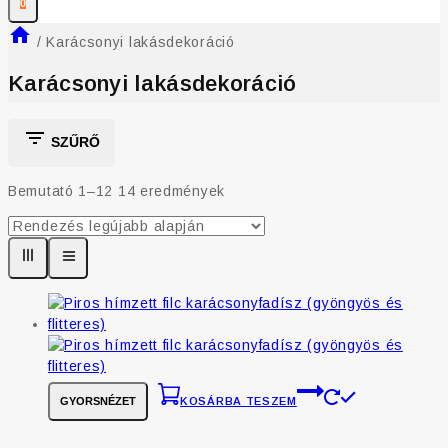
0
/
Karácsonyi lakásdekoráció
Karácsonyi lakásdekoráció
SZŰRŐ
Bemutató 1–
12
14
eredmények
GYORSNÉZET
KOSÁRBA TESZEM