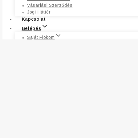
Vásárlási Szerződés
Jogi Háttér
Kapcsolat
Belépés
Saját Fiókom
Fiókadatok
Címek
Kívánságlista
Rendelések
Elfelejtett Jelszó