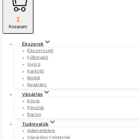
0
Kosaram
Ékszerek
Ékszerszett
Fülbevaló
Gyűrű
Karkötő
Medál
Nyaklánc
Vásárlás
Kosár
Pénztár
Barion
Tudnivalók
Adatvédelem
Vásárlási Feltételek