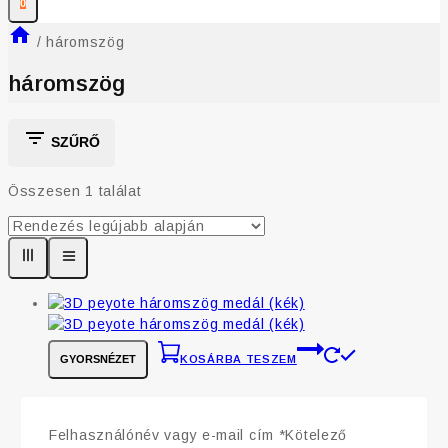
0
/
háromszög
háromszög
SZŰRŐ
Összesen 1 találat
GYORSNÉZET
KOSÁRBA TESZEM
3D peyote háromszög medál (kék)
Felhasználónév vagy e-mail cím
*
Kötelező
0
5