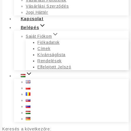
Vásárlási Feltételek
Vásárlási Szerződés
Jogi Háttér
Kapcsolat
Belépés
Saját Fiókom
Fiókadatok
Címek
Kívánságlista
Rendelések
Elfelejtett Jelszó
Keresés a következőre: