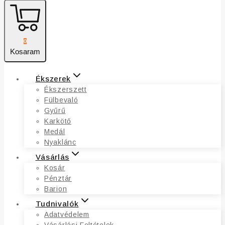
0
Kosaram
Ékszerek
Ékszerszett
Fülbevaló
Gyűrű
Karkötő
Medál
Nyaklánc
Vásárlás
Kosár
Pénztár
Barion
Tudnivalók
Adatvédelem