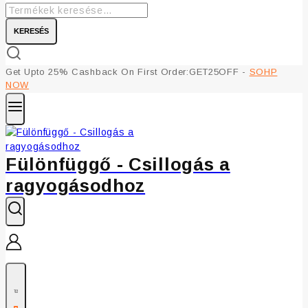
KERESÉS
Get Upto 25% Cashback On First Order:GET25OFF -
SOHP
NOW
Fülönfüggő - Csillogás a
ragyogásodhoz