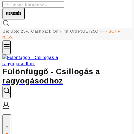
KERESÉS
Get Upto 25% Cashback On First Order:GET25OFF -
SOHP
NOW
Fülönfüggő - Csillogás a
ragyogásodhoz