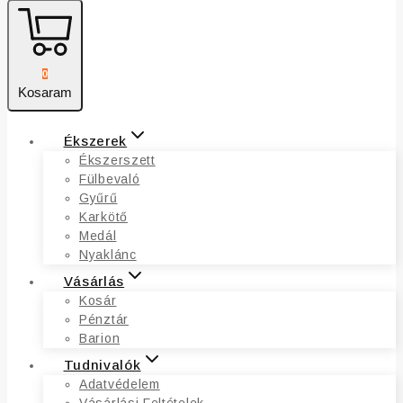
0
Kosaram
Ékszerek
Ékszerszett
Fülbevaló
Gyűrű
Karkötő
Medál
Nyaklánc
Vásárlás
Kosár
Pénztár
Barion
Tudnivalók
Adatvédelem