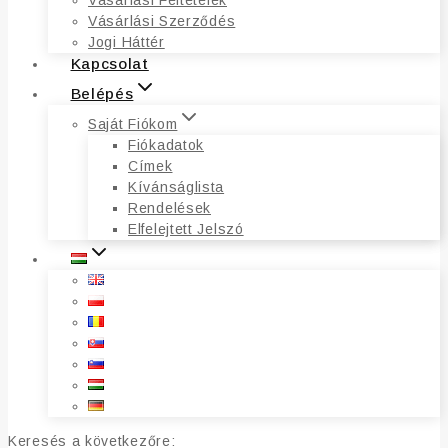
Vásárlási Feltételek
Vásárlási Szerződés
Jogi Háttér
Kapcsolat
Belépés
Saját Fiókom
Fiókadatok
Címek
Kívánságlista
Rendelések
Elfelejtett Jelszó
Keresés a következőre: