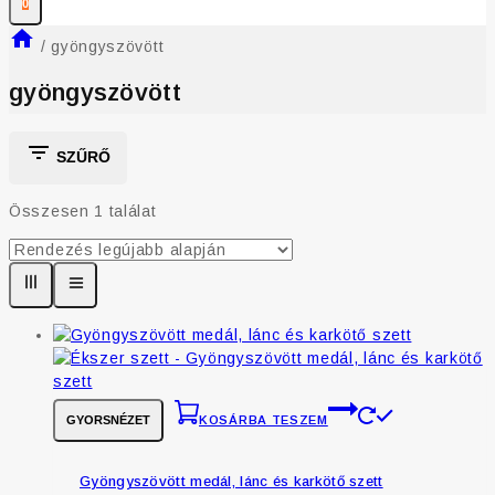
0
/
gyöngyszövött
gyöngyszövött
SZŰRŐ
Összesen 1 találat
GYORSNÉZET
KOSÁRBA TESZEM
Gyöngyszövött medál, lánc és karkötő szett