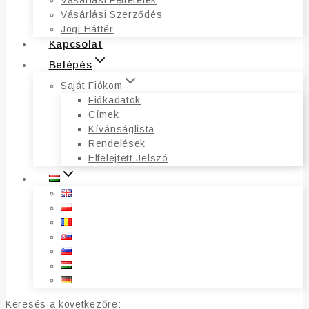
Vásárlási Feltételek
Vásárlási Szerződés
Jogi Háttér
Kapcsolat
Belépés
Saját Fiókom
Fiókadatok
Címek
Kívánságlista
Rendelések
Elfelejtett Jelszó
Keresés a következőre: