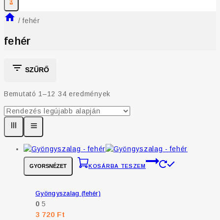
0
/
fehér
fehér
SZŰRŐ
Bemutató 1–
12
34
eredmények
GYORSNÉZET
KOSÁRBA TESZEM
Gyöngyszalag (fehér)
0
5
3 720
Ft