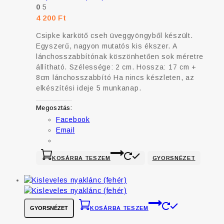
0
5
4 200
Ft
Csipke karkötő cseh üveggyöngyből készült.
Egyszerű, nagyon mutatós kis ékszer. A
lánchosszabbítónak köszönhetően sok méretre
állítható. Szélessége: 2 cm. Hossza: 17 cm +
8cm lánchosszabbító Ha nincs készleten, az
elkészítési ideje 5 munkanap.
Megosztás:
Facebook
Email
KOSÁRBA TESZEM
GYORSNÉZET
GYORSNÉZET
KOSÁRBA TESZEM