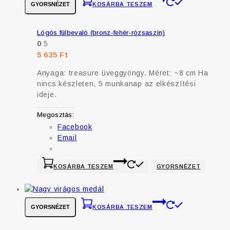
GYORSNÉZET
KOSÁRBA TESZEM
Lógós fülbevaló (bronz-fehér-rózsaszín)
0
5
5 635
Ft
Anyaga: treasure üveggyöngy. Méret: ~8 cm Ha
nincs készleten, 5 munkanap az elkészítési
ideje.
Megosztás:
Facebook
Email
KOSÁRBA TESZEM
GYORSNÉZET
GYORSNÉZET
KOSÁRBA TESZEM