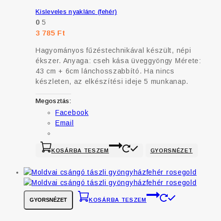
Kisleveles nyaklánc (fehér)
0
5
3 785
Ft
Hagyományos fűzéstechnikával készült, népi
ékszer. Anyaga: cseh kása üveggyöngy Mérete:
43 cm + 6cm lánchosszabbító. Ha nincs
készleten, az elkészítési ideje 5 munkanap.
Megosztás:
Facebook
Email
KOSÁRBA TESZEM
GYORSNÉZET
GYORSNÉZET
KOSÁRBA TESZEM