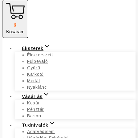
0
Kosaram
Ékszerek
Ékszerszett
Fülbevaló
Gyűrű
Karkötő
Medál
Nyaklánc
Vásárlás
Kosár
Pénztár
Barion
Tudnivalók
Adatvédelem