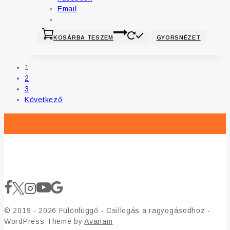
Email
KOSÁRBA TESZEM
GYORSNÉZET
1
2
3
Következő
© 2019 - 2026 Fülönfüggő - Csillogás a ragyogásodhoz -
WordPress Theme by
Avanam