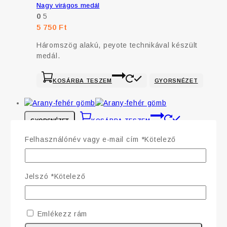
Nagy virágos medál
0
5
5 750
Ft
Háromszög alakú, peyote technikával készült
medál.
KOSÁRBA TESZEM
GYORSNÉZET
GYORSNÉZET
KOSÁRBA TESZEM
Felhasználónév vagy e-mail cím
*
Kötelező
Arany-fehér gömb fülbevaló
0
5
2 875
Ft
Jelszó
*
Kötelező
Az ékszer cseh üveg kásagyöngyből készült.
Méret: ~1 cm
Emlékezz rám
Megosztás: