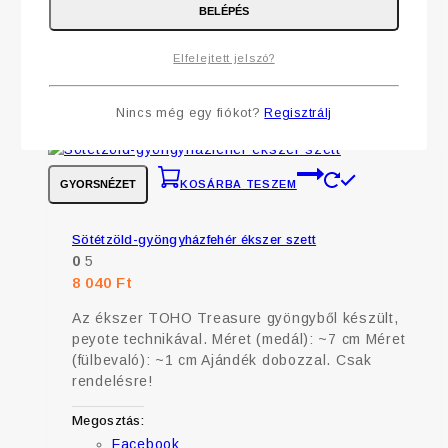
Facebook
BELÉPÉS
Email
Elfelejtett jelszó?
KOSÁRBA TESZEM
GYORSNÉZET
Nincs még egy fiókot?
Regisztrálj
GYORSNÉZET
KOSÁRBA TESZEM
Sötétzöld-gyöngyházfehér ékszer szett
0
5
8 040
Ft
Az ékszer TOHO Treasure gyöngyből készült,
peyote technikával. Méret (medál): ~7 cm Méret
(fülbevaló): ~1 cm Ajándék dobozzal. Csak
rendelésre!
Megosztás:
Facebook