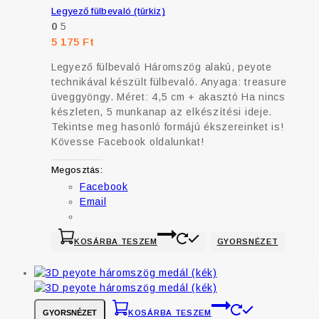
Legyező fülbevaló (türkiz)
0
5
5 175
Ft
Legyező fülbevaló Háromszög alakú, peyote
technikával készült fülbevaló. Anyaga: treasure
üveggyöngy. Méret: 4,5 cm + akasztó Ha nincs
készleten, 5 munkanap az elkészítési ideje.
Tekintse meg hasonló formájú ékszereinket is!
Kövesse Facebook oldalunkat!
Megosztás:
Facebook
Email
KOSÁRBA TESZEM
GYORSNÉZET
GYORSNÉZET
KOSÁRBA TESZEM