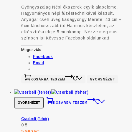
Gyöngyszalag Népi ékszerek egyik alapeleme.
Hagyományos népi fűzéstechnikával készült.
Anyaga: cseh üveg kásagyöngy Mérete: 43 cm +
6cm lánchosszabbító Ha nincs készleten, az
elkészítési ideje 5 munkanap. Nézze meg más
színben is! Kövesse Facebook oldalunkat!
Megosztás:
Facebook
Email
KOSÁRBA TESZEM
GYORSNÉZET
GYORSNÉZET
KOSÁRBA TESZEM
Cserbeli (fehér)
0
5
5 980
Ft