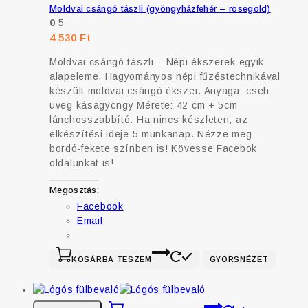
Moldvai csángó tászli (gyöngyházfehér – rosegold)
0
5
4 530
Ft
Moldvai csángó tászli – Népi ékszerek egyik
alapeleme. Hagyományos népi fűzéstechnikával
készült moldvai csángó ékszer. Anyaga: cseh
üveg kásagyöngy Mérete: 42 cm + 5cm
lánchosszabbító. Ha nincs készleten, az
elkészítési ideje 5 munkanap. Nézze meg
bordó-fekete színben is! Kövesse Facebok
oldalunkat is!
Megosztás:
Facebook
Email
KOSÁRBA TESZEM
GYORSNÉZET