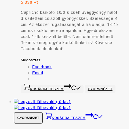
5 330
Ft
Capricho karkötő 10/0-s cseh üveggyöngy hálót
díszitettem csiszolt gyöngyökkel. Szélessége 4
cm. Az ékszer rugalmasságát a háló adja. 18-19
cm-es csukló méretre ajánlom. Egyedi ékszer,
csak 1 db készült belőle. Nem utánrendelhető.
Tekintse meg egyéb karkötőinket is! Kövesse
Facebook oldalunkat!
Megosztás:
Facebook
Email
KOSÁRBA TESZEM
GYORSNÉZET
GYORSNÉZET
KOSÁRBA TESZEM