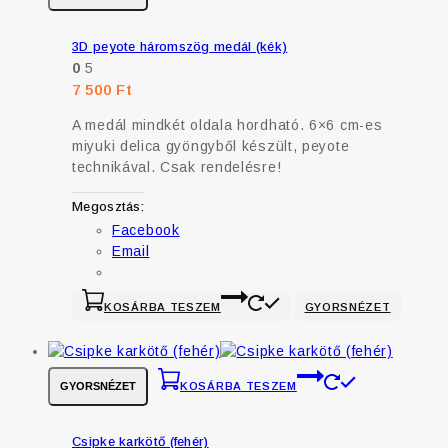
3D peyote háromszög medál (kék)
0
5
7 500
Ft
A medál mindkét oldala hordható. 6×6 cm-es
miyuki delica gyöngyből készült, peyote
technikával. Csak rendelésre!
Megosztás:
Facebook
Email
KOSÁRBA TESZEM
GYORSNÉZET
GYORSNÉZET
KOSÁRBA TESZEM
Csipke karkötő (fehér)