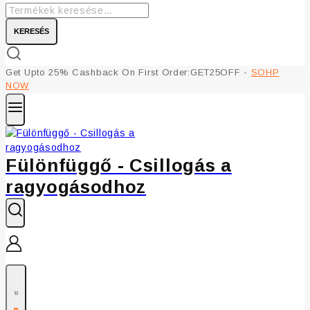
KERESÉS
Get Upto 25% Cashback On First Order:GET25OFF -
SOHP
NOW
Fülönfüggő - Csillogás a
ragyogásodhoz