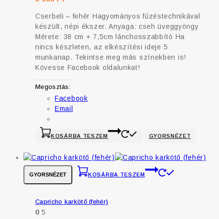
Cserbeli – fehér Hagyományos fűzéstechnikával
készült, népi ékszer. Anyaga: cseh üveggyöngy
Mérete: 38 cm + 7,5cm lánchosszabbító Ha
nincs készleten, az elkészítési ideje 5
munkanap. Tekintse meg más színekben is!
Kövesse Facebook oldalunkat!
Megosztás:
Facebook
Email
KOSÁRBA TESZEM
GYORSNÉZET
GYORSNÉZET
KOSÁRBA TESZEM
Capricho karkötő (fehér)
0
5