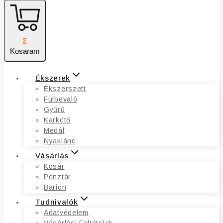
0
Kosaram
Ékszerek
Ékszerszett
Fülbevaló
Gyűrű
Karkötő
Medál
Nyaklánc
Vásárlás
Kosár
Pénztár
Barion
Tudnivalók
Adatvédelem