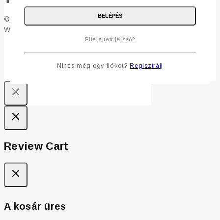
BELÉPÉS
© 2019 - 2026 Fülönfüggő - Csillogás a ragyogásodhoz -
WordPress Theme by
Avanam
Elfelejtett jelszó?
Nincs még egy fiókot?
Regisztrálj
Review Cart
A kosár üres