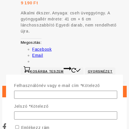
9 190
Ft
Alkalmi ékszer. Anyaga: cseh üveggyöngy. A
gyöngygallér mérete: 41 cm + 6 cm
lánchosszabbító Egyedi darab, nem rendelhető
újra.
Megosztás:
Facebook
Email
KOSÁRBA TESZEM
GYORSNÉZET
Felhasználónév vagy e-mail cím
*
Kötelező
Jelszó
*
Kötelező
Emlékezz rám