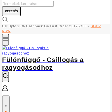
KERESÉS
Get Upto 25% Cashback On First Order:GET25OFF -
SOHP
NOW
Fülönfüggő - Csillogás a
ragyogásodhoz