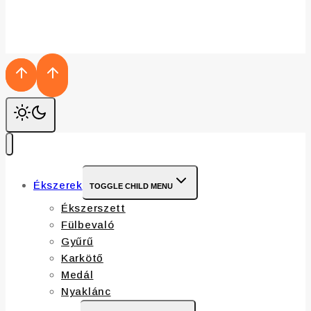
Ékszerek
TOGGLE CHILD MENU
Ékszerszett
Fülbevaló
Gyűrű
Karkötő
Medál
Nyaklánc