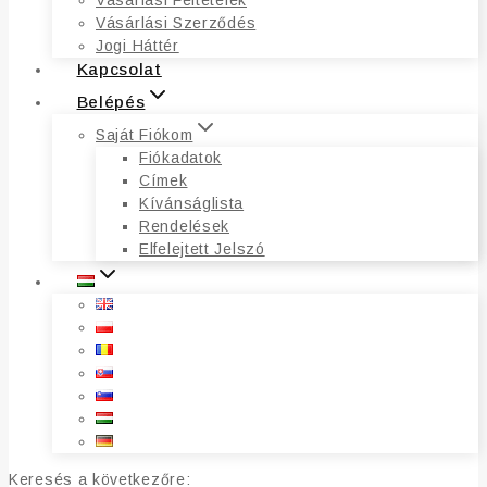
Vásárlási Feltételek
Vásárlási Szerződés
Jogi Háttér
Kapcsolat
Belépés
Saját Fiókom
Fiókadatok
Címek
Kívánságlista
Rendelések
Elfelejtett Jelszó
Keresés a következőre: