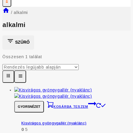
0
/
alkalmi
alkalmi
SZŰRŐ
Összesen 1 találat
GYORSNÉZET
KOSÁRBA TESZEM
Kisvirágos gyöngygallér (nyaklánc)
0
5