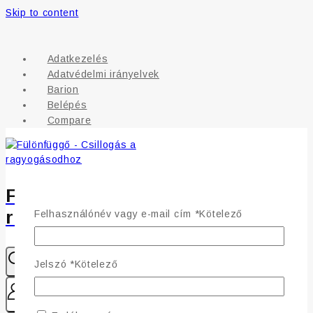
Skip to content
Adatkezelés
Adatvédelmi irányelvek
Barion
Belépés
Compare
Fülönfüggő - Csillogás a
ragyogásodhoz
Felhasználónév vagy e-mail cím
*
Kötelező
Jelszó
*
Kötelező