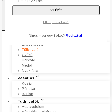
Emlékezz rám
BELÉPÉS
0
Elfelejtett jelszó?
Kosaram
Nincs még egy fiókot?
Regisztrálj
Ékszerek
Ékszerszett
Fülbevaló
Gyűrű
Karkötő
Medál
Nyaklánc
Vásárlás
Kosár
Pénztár
Barion
Tudnivalók
Adatvédelem