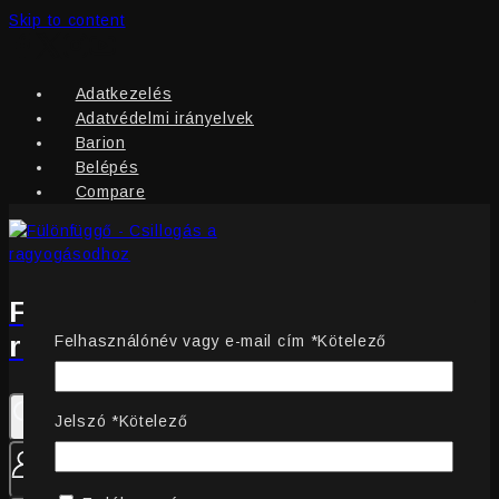
Skip to content
Adatkezelés
Adatvédelmi irányelvek
Barion
Belépés
Compare
Fülönfüggő - Csillogás a
ragyogásodhoz
Felhasználónév vagy e-mail cím
*
Kötelező
Jelszó
*
Kötelező