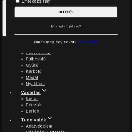
Emlékezz rám
BELÉPÉS
0
Elfelejtett jelszó?
Kosaram
Nincs még egy fiókot?
Regisztrálj
Ékszerek
Ékszerszett
Fülbevaló
Gyűrű
Karkötő
Medál
Nyaklánc
Vásárlás
Kosár
Pénztár
Barion
Tudnivalók
Adatvédelem