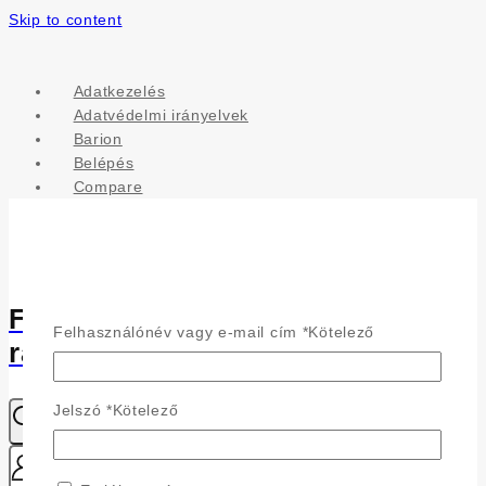
Skip to content
Adatkezelés
Adatvédelmi irányelvek
Barion
Belépés
Compare
Fülönfüggő - Csillogás a
Felhasználónév vagy e-mail cím
*
Kötelező
ragyogásodhoz
Jelszó
*
Kötelező