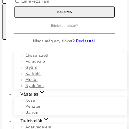
Emlékezz rám
BELÉPÉS
Elfelejtett jelszó?
0
Kosaram
Nincs még egy fiókot?
Regisztrálj
Ékszerek
Ékszerszett
Fülbevaló
Gyűrű
Karkötő
Medál
Nyaklánc
Vásárlás
Kosár
Pénztár
Barion
Tudnivalók
Adatvédelem