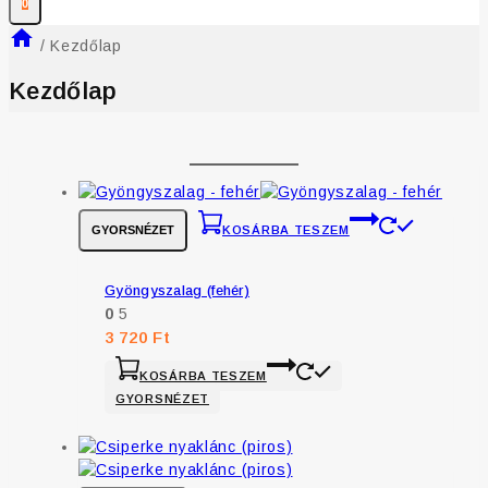
0
/
Kezdőlap
Kezdőlap
GYORSNÉZET
KOSÁRBA TESZEM
Gyöngyszalag (fehér)
0
5
3 720
Ft
KOSÁRBA TESZEM
GYORSNÉZET