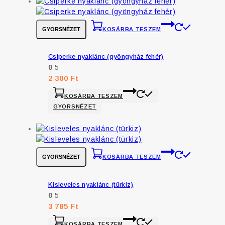
GYORSNÉZET
KOSÁRBA TESZEM
Csiperke nyaklánc (gyöngyház fehér)
0
5
2 300
Ft
KOSÁRBA TESZEM
GYORSNÉZET
GYORSNÉZET
KOSÁRBA TESZEM
Kisleveles nyaklánc (türkiz)
0
5
3 785
Ft
KOSÁRBA TESZEM