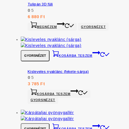
Tulipán 3D füli
0
5
6 880
Ft
MEGNÉZEM
GYORSNÉZET
GYORSNÉZET
KOSÁRBA TESZEM
Kisleveles nyaklánc (fekete-sárga)
0
5
3 785
Ft
KOSÁRBA TESZEM
GYORSNÉZET
GYORSNÉZET
KOSÁRBA TESZEM