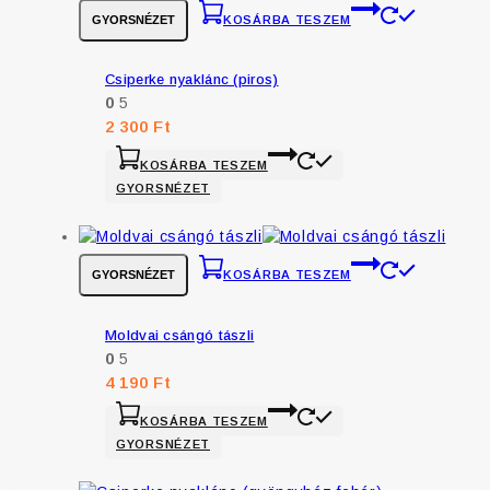
GYORSNÉZET
KOSÁRBA TESZEM
Csiperke nyaklánc (piros)
0
5
2 300
Ft
KOSÁRBA TESZEM
GYORSNÉZET
GYORSNÉZET
KOSÁRBA TESZEM
Moldvai csángó tászli
0
5
4 190
Ft
KOSÁRBA TESZEM
GYORSNÉZET