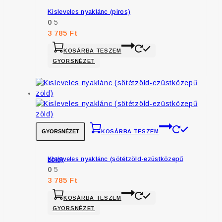
Kisleveles nyaklánc (piros)
0
5
3 785
Ft
KOSÁRBA TESZEM
GYORSNÉZET
GYORSNÉZET
KOSÁRBA TESZEM
Kisleveles nyaklánc (sötétzöld-ezüstközepű zöld)
0
5
3 785
Ft
KOSÁRBA TESZEM
GYORSNÉZET