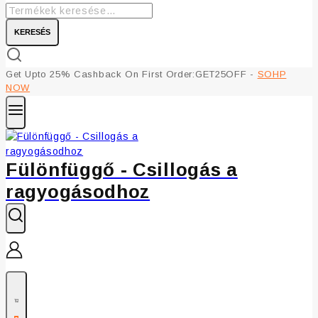
KERESÉS
Get Upto 25% Cashback On First Order:GET25OFF -
SOHP
NOW
Fülönfüggő - Csillogás a
ragyogásodhoz