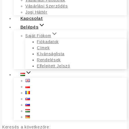
Vásárlási Feltételek
Vásárlási Szerződés
Jogi Háttér
Kapcsolat
Belépés
Saját Fiókom
Fiókadatok
Címek
Kívánságlista
Rendelések
Elfelejtett Jelszó
Keresés a következőre: