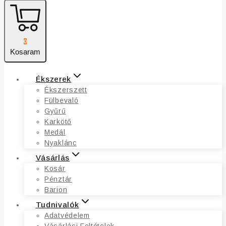
0
Kosaram
Ékszerek
Ékszerszett
Fülbevaló
Gyűrű
Karkötő
Medál
Nyaklánc
Vásárlás
Kosár
Pénztár
Barion
Tudnivalók
Adatvédelem