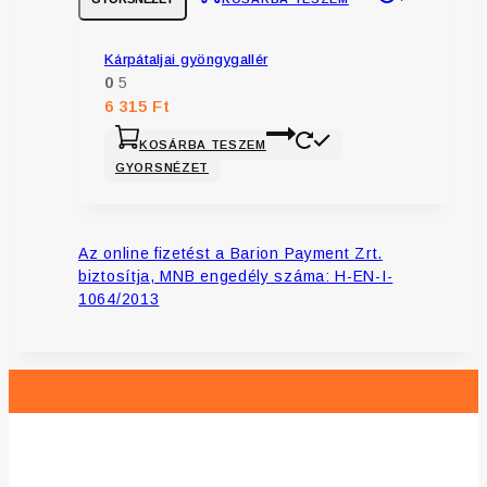
Kárpátaljai gyöngygallér
0
5
6 315
Ft
KOSÁRBA TESZEM
GYORSNÉZET
Az online fizetést a Barion Payment Zrt.
biztosítja, MNB engedély száma: H-EN-I-
1064/2013