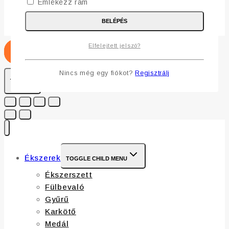
Emlékezz rám
BELÉPÉS
Elfelejtett jelszó?
Nincs még egy fiókot?
Regisztrálj
Ékszerek
TOGGLE CHILD MENU
Ékszerszett
Fülbevaló
Gyűrű
Karkötő
Medál